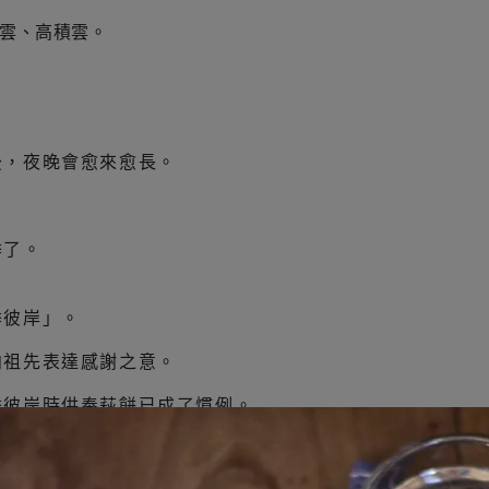
雲、高積雲。
後，夜晚會愈來愈長。
，
季了。
季彼岸」。
向祖先表達感謝之意。
季彼岸時供奉萩餅已成了慣例。