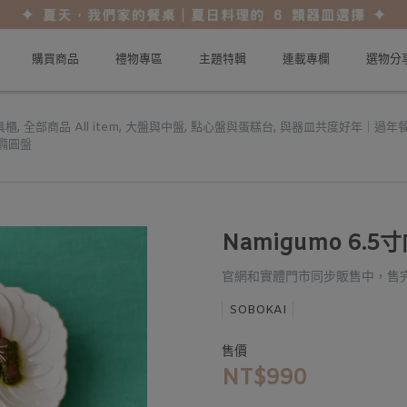
購買商品
禮物專區
主題特輯
連載專欄
選物分
具櫃
,
全部商品 All item
,
大盤與中盤
,
點心盤與蛋糕台
,
與器皿共度好年｜過年
橢圓盤
Namigumo 6.5
官網和實體門市同步販售中，售
SOBOKAI
售價
NT$990