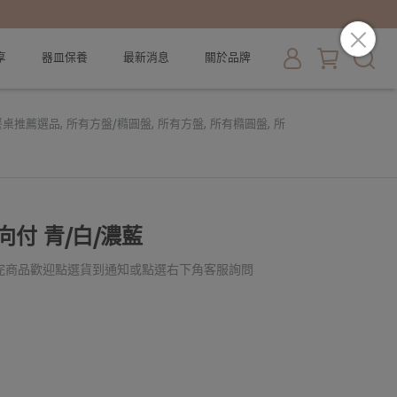
享
器皿保養
最新消息
關於品牌
餐桌推薦選品
,
所有方盤/橢圓盤
,
所有方盤
,
所有橢圓盤
,
所
寸向付 青/白/濃藍
完商品歡迎點選貨到通知或點選右下角客服詢問