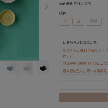
商品編號:
07104370
顏色
青
白
濃藍
此商品參與的優惠活動
新加入會員贈$100購物金，綁
禮」）
官網單筆消費滿 $3,000 享
精美禮物包裝加購，詳情請見