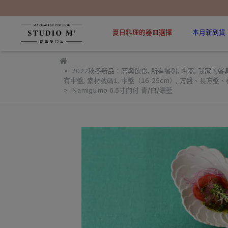
夏日料理的器皿選擇
本月新到貨
2022秋冬新品：曆與飲食
,
所有餐盤
,
陶器
,
我家的餐
有中盤
,
素材號碼1
,
中盤（16-25cm）
,
方盤、長方盤、
Namigumo 6.5寸向付 青/白/濃藍