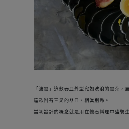
「波雲」這款器皿外型宛如波浪的雲朵，
這款附有三足的器皿，相當別緻。
當初設計的概念就是用在懷石料理中盛裝