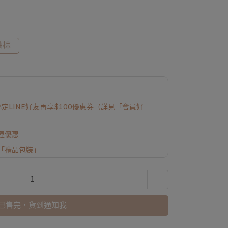
釉棕
定LINE好友再享$100優惠券（詳見「會員好
免運優惠
「禮品包裝」
已售完，貨到通知我