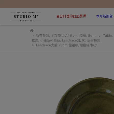
夏日料理的器皿選擇
本月新到貨
所有餐盤
,
全部商品 All item
,
陶器
,
Summer Table
,
推薦
,
小豬系列商品
,
Landrace盤
,
01 單盤特輯
Landrace大盤 23cm 飴釉棕/橄欖綠/棕黑