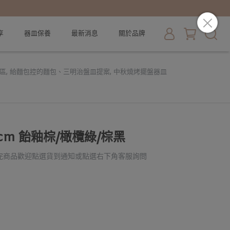
享
器皿保養
最新消息
關於品牌
區
,
給麵包控的麵包、三明治盤皿提案
,
中秋燒烤擺盤器皿
23cm 飴釉棕/橄欖綠/棕黑
完商品歡迎點選貨到通知或點選右下角客服詢問