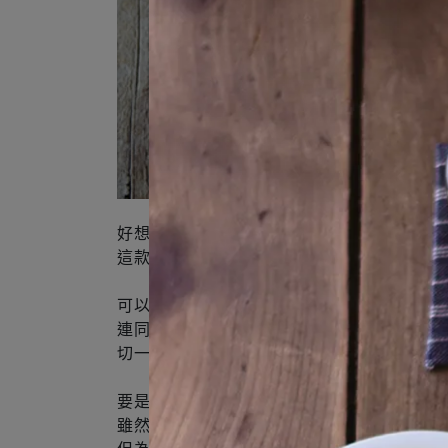
好想要有搭配美味豬肉料理的西式盤皿……
這款器皿就是出於個人特定目標的需求而誕生
可以把煎得焦香的豬排厚厚切塊裝盤，
連同蘆筍、櫛瓜、馬鈴薯等配菜一起上桌。
切一口外酥內嫩的豬排，大快朵頤……
要是有一款樸實大方的盤皿，和能品嚐到簡單
雖然聽起來是很籠統的概念，