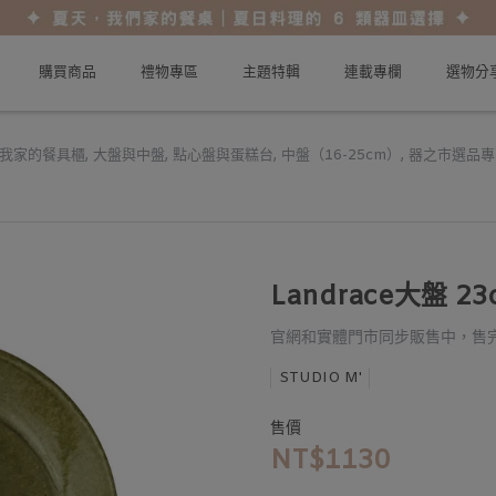
購買商品
禮物專區
主題特輯
連載專欄
選物分
我家的餐具櫃
,
大盤與中盤
,
點心盤與蛋糕台
,
中盤（16-25cm）
,
器之市選品專
Landrace大盤 
官網和實體門市同步販售中，售
STUDIO M'
售價
NT$1130