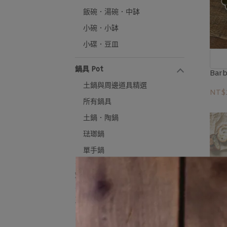
飯碗．湯碗．中缽
小碗．小缽
小碟．豆皿
鍋具 Pot
Bar
土鍋與周邊道具精選
NT$
所有鍋具
土鍋．陶鍋
琺瑯鍋
單手鍋
烤皿、烤盤
刀．叉．匙．筷 Cutlery​ &​
Chopsticks
所有餐具