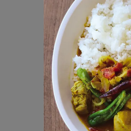
所有杯子
NT$
馬克杯
咖啡杯．杯盤組
湯杯
茶杯．豬口杯
分裝杯．湯吞
啤酒杯．酒杯
玻璃杯
廚房道具 Kitchen Tool
所有廚房道具
料理器具
Cre
收納瓶/罐
NT$
砧板
置盤架．托盤