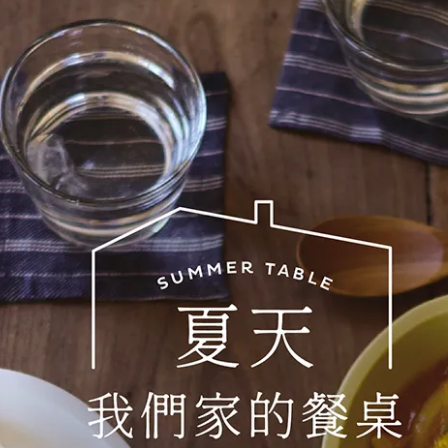
定番
定番
u橢圓盤 米/白
Tutu盤L 米/白
1200
NT$1380
taine 230盤 米/茶
Landrace中盤 20cm 橄欖綠/