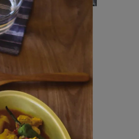
Capitaine 160盤 米/茶
NT$480
Landrace大盤 23cm 飴釉棕/橄欖
飴釉