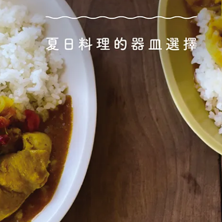
棕/棕黑
840
NT$910
定番
am ware小盤 白
Fisherman's 6吋盤 靛藍/橄欖
糖
590
NT$770