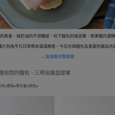
的焦香、抹奶油的平滑觸感、咬下麵包的喀滋聲、煮果醬的濃稠
種片刻為平凡日常帶來滿滿療癒，今日也與麵包及喜愛的器皿共
→
點我看完整提案
麵包控的麵包、三明治盤皿提案
排序
價格
庫存量
顏色