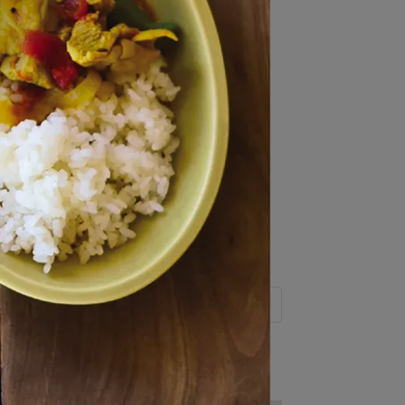
綠/棕黑
NT$1130
2021夏季限定
綠/焦
Fisherman's 6吋盤/白
NT$440