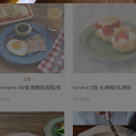
定番
herman's 9吋盤 橄欖綠/靛藍/焦
Foret 6寸盤 米/檸檬/白/薄荷
1170
NT$480