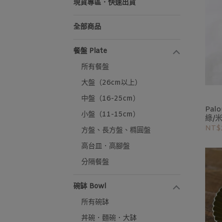
現貨專區．快速出貨
全部商品
餐盤 Plate
所有餐盤
大盤（26cm以上）
中盤（16-25cm）
Pal
小盤（11-15cm）
綠/米
NT$
方盤、長方盤、橢圓盤
高台皿．高腳盤
分隔餐盤
碗缽 Bowl
所有碗缽
丼碗．麵碗．大缽