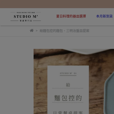
夏日料理的器皿選擇
本月新到貨
給麵包控的麵包、三明治盤皿提案