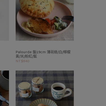
Palourde 盤19cm 薄荷綠/白/檸檬
黃/米/粉紅/藍
NT$840