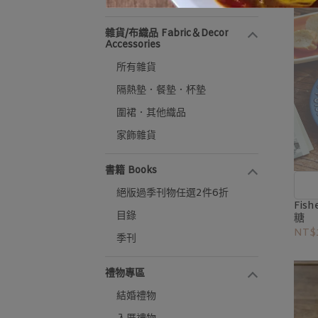
雜貨/布織品 Fabric​＆​Decor
Accessories
所有雜貨
隔熱墊．餐墊．杯墊
圍裙．其他織品
家飾雜貨
書籍 Books
絕版過季刊物任選2件6折
Fis
目錄
糖
NT$
季刊
禮物專區
結婚禮物