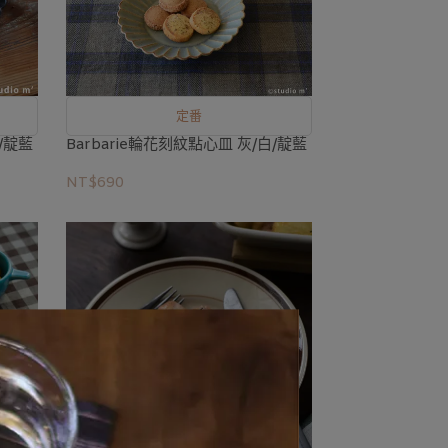
定番
/靛藍
Barbarie輪花刻紋點心皿 灰/白/靛藍
NT$690