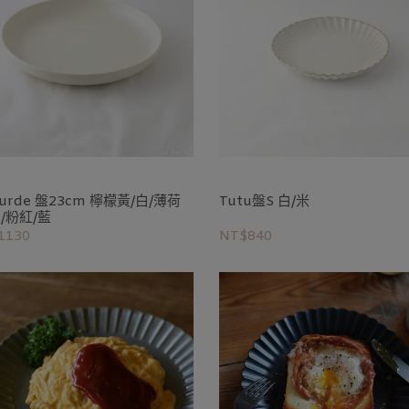
ourde 盤23cm 檸檬黃/白/薄荷
Tutu盤S 白/米
/粉紅/藍
1130
NT$840