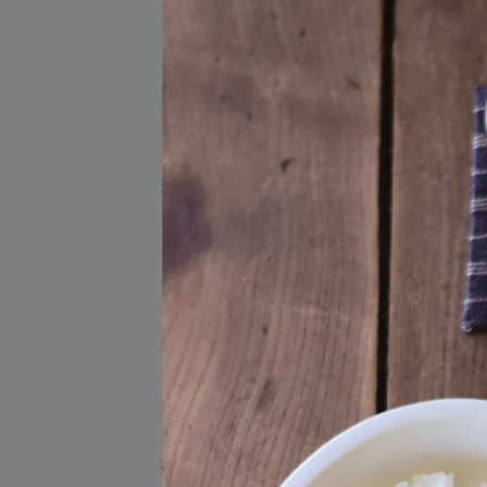
刀．叉
湯匙
Tut
筷子
NT$
筷架
茶具與咖啡道具 ​Tea
Set&Coffee​
所有茶具．咖啡道具
茶壺
急須．土瓶
分裝壺
濾杯
奶盅．糖罐
杯 Cup
Capi