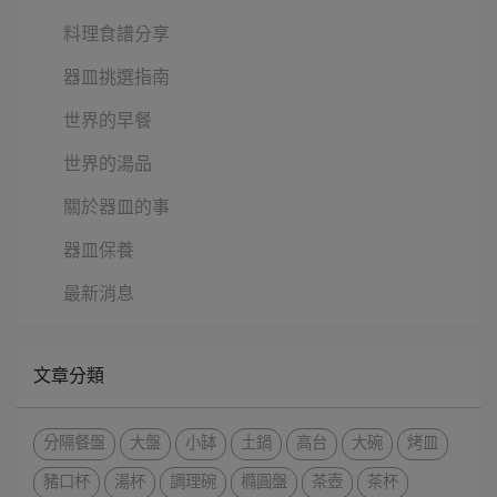
料理食譜分享
器皿挑選指南
世界的早餐
世界的湯品
關於器皿的事
器皿保養
最新消息
文章分類
分隔餐盤
大盤
小缽
土鍋
高台
大碗
烤皿
豬口杯
湯杯
調理碗
橢圓盤
茶壺
茶杯