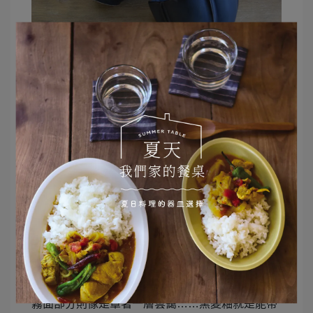
窯變釉的魅力
全系列共有兩色，是帶有現代感的窯變白與窯變
黑。
黑與白都屬於基本色系，不但容易與其他顏色的器
物搭配，也很適合各種茶類。
瓷器材質多半讓人有均質的印象，
但這個系列使用了「窯變釉」——於窯中燒製後會
出現變化的釉藥。
每一件器皿的釉彩變化、流向都會產生不同的個
性。
釉藥在堆積的部分會出現閃亮的結晶或光澤，
霧面部分則像是罩著一層雲靄……窯變釉就是能帶