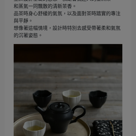
和蒸氣一同飄散的清新茶香。
品茶時身心舒緩的氣氛，以及面對茶時踏實的專注
與平靜。
想像著這幅情境，設計時特別去感受帶著柔和氣氛
的沉著姿態。