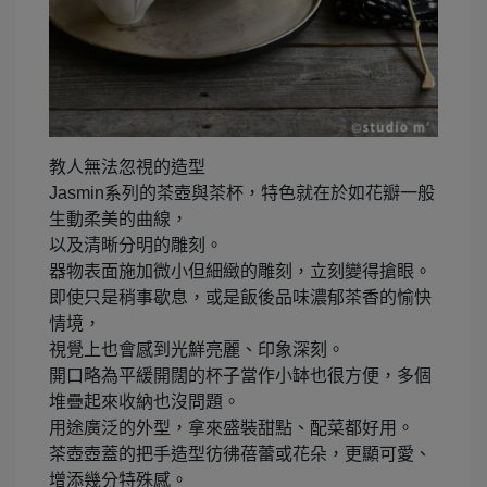
教人無法忽視的造型
Jasmin系列的茶壺與茶杯，特色就在於如花瓣一般
生動柔美的曲線，
以及清晰分明的雕刻。
器物表面施加微小但細緻的雕刻，立刻變得搶眼。
即使只是稍事歇息，或是飯後品味濃郁茶香的愉快
情境，
視覺上也會感到光鮮亮麗、印象深刻。
開口略為平緩開闊的杯子當作小缽也很方便，多個
堆疊起來收納也沒問題。
用途廣泛的外型，拿來盛裝甜點、配菜都好用。
茶壺壺蓋的把手造型彷彿蓓蕾或花朵，更顯可愛、
增添幾分特殊感。