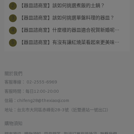
2
【器皿諮商室】該如何挑選煮飯的土鍋？
3
【器皿諮商室】該如何挑選單盤料理的器皿？
4
【器皿諮商室】什麼樣的器皿適合祝賀新婚呢⋯
5
【器皿諮商室】有沒有讓紅燒菜看起來更美味⋯
關於我們
客服專線： 02-2555-6969
客服時間：每日12:00-20:00
信箱：chifeng28@thexiaoqi.com
地址：台北市大同區赤峰街28-3號（近雙連站一號出口）
購物須知