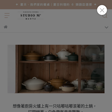
想像著廚房火爐上有一只咕嘟咕嘟滾著的土鍋，