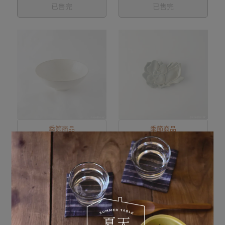
已售完
已售完
季節商品
季節商品
Broth 6寸碗 粉引/飴釉
Magnolia銘銘皿 白/青磁
二色
NT$1170
NT$620
已售完
已售完