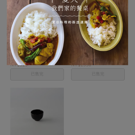
季節商品
季節商品
Olus 150碗 深灰/淺藍/淺
Pallo茶壺 黑/灰/白
粉
NT$510
NT$1530
已售完
已售完