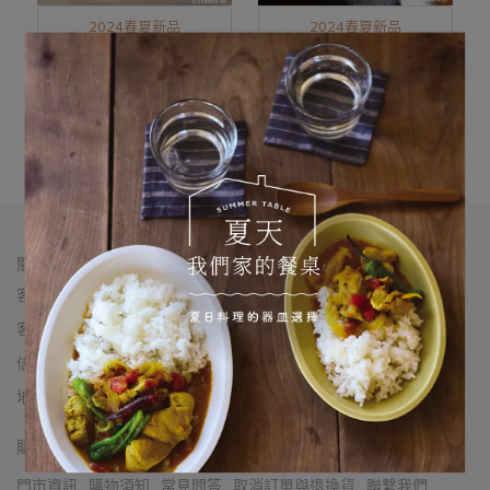
2024春夏新品
2024春夏新品
Mollet 煦陽盤 200 白/淺
Mollet 煦陽盤 240 白/淺
紫/灰
紫/灰
NT$730
NT$1020
已售完
加入購物車
關於我們
客服專線： 02-2555-6969
客服時間：每日12:00-20:00
信箱：chifeng28@thexiaoqi.com
地址：台北市大同區赤峰街28-3號（近雙連站一號出口）
購物須知
門市資訊
購物須知
常見問答
取消訂單與退換貨
聯繫我們