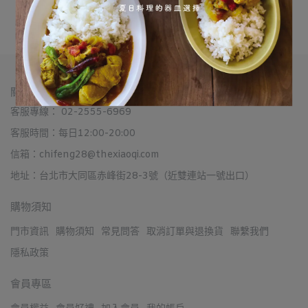
加入購物車
關於我們
客服專線： 02-2555-6969
客服時間：每日12:00-20:00
信箱：chifeng28@thexiaoqi.com
地址：台北市大同區赤峰街28-3號（近雙連站一號出口）
購物須知
門市資訊
購物須知
常見問答
取消訂單與退換貨
聯繫我們
隱私政策
會員專區