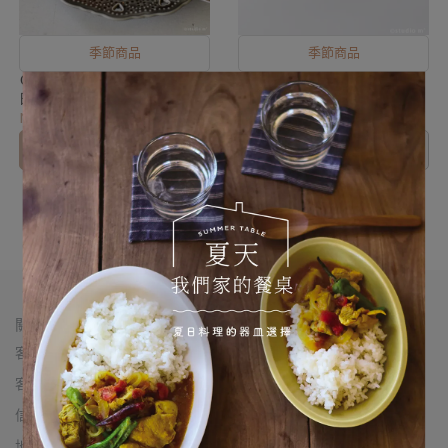
季節商品
季節商品
Crochet壓紋圓盤190 灰/
Crochet壓紋圓盤150 綠/
白/綠
白/灰
NT$800
NT$510
加入購物車
已售完
關於我們
客服專線： 02-2555-6969
客服時間：每日12:00-20:00
信箱：chifeng28@thexiaoqi.com
地址：台北市大同區赤峰街28-3號（近雙連站一號出口）