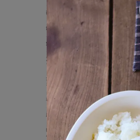
碗缽 Bowl
鍋具 Pot
Sumiiri
烤皿、烤盤
線描
NT$910
刀．叉．匙．筷 Cutlery​ &​
Chopsticks
茶具與咖啡道具 ​Tea
Set&Coffee​
杯 Cup
廚房道具 Kitchen Tool
雜貨/布織品 Fabric​＆​Decor
Accessories