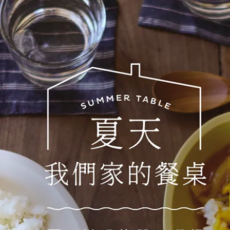
季節商品
Sumiirihishigata 角入菱形豆皿 線
hishigata角入菱形盤 吳須藍/
吳須藍
NT$370