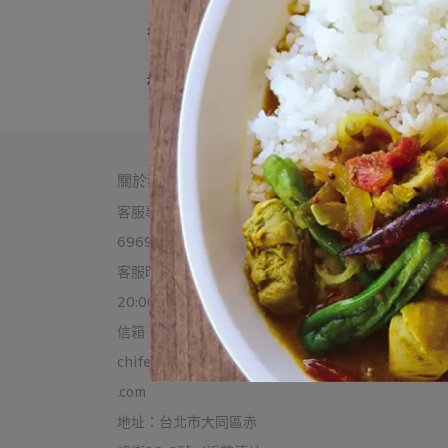
書籍 Books
禮物專區
關於我們
購物須知
客服專線： 02-2555-
門市資訊
6969
購物須知
客服時間：每日12:00-
常見問答
20:00
取消訂單與退換貨
信箱：
聯繫我們
chifeng28@thexiaoqi
隱私政策
.com
地址：台北市大同區赤