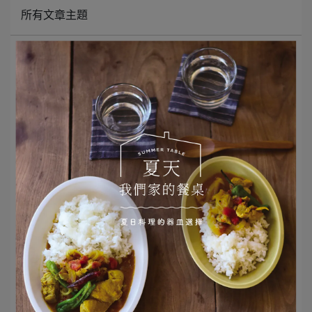
所有文章主題
選品推薦
Monday Morning 早餐器皿
二十四節氣
器皿與我的小小擺盤
甜點食譜與器皿
日本鄉土料理食譜
STAFF 的使用筆記
日常經典器皿
餐桌佈置
世界的蛋料理