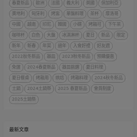
春夏新品
歐洲
法國
義大利
英國
保加利亞
奧地利
匈牙利
烤盅
單盤料理
茶杯
摩洛哥
中國
越南
印尼
韓國
小碟
烤箱可
下午茶
咖啡杯
白色
大盤
冰淇淋杯
夏日
新品
限定
新年
新春
年菜
過年
入會好禮
好友週
2022秋冬新品
器皿
2023秋冬新品
預購優惠
免運
2024春夏新品
器皿挑選
夏日料理
夏日餐桌
烤箱用
烘焙
烤箱料理
2024秋冬新品
土鍋
2024土鍋祭
2025 春夏新品
會員制度
2025土鍋祭
最新文章