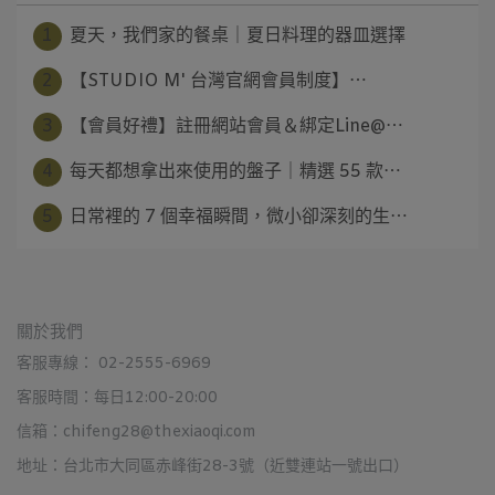
1
夏天，我們家的餐桌｜夏日料理的器皿選擇
2
【STUDIO M' 台灣官網會員制度】⋯
3
【會員好禮】註冊網站會員＆綁定Line@⋯
4
每天都想拿出來使用的盤子｜精選 55 款⋯
5
日常裡的 7 個幸福瞬間，微小卻深刻的生⋯
關於我們
客服專線： 02-2555-6969
客服時間：每日12:00-20:00
信箱：chifeng28@thexiaoqi.com
地址：台北市大同區赤峰街28-3號（近雙連站一號出口）