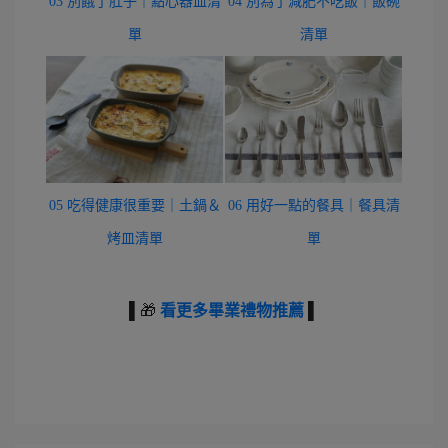
03 別餓了肚子｜點心器皿清
04 別為了減肥不吃飯｜飯碗
單
清單
05 吃得健康很重要｜土鍋＆
06 用好一點的餐具｜餐具清
烤皿清單
單
▌
🎁
看更多畢業禮物推薦
▌