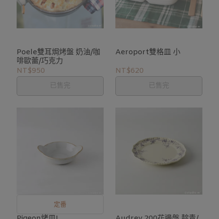
Poele雙耳焗烤盤 奶油/咖
Aeroport雙格皿 小
啡歐蕾/巧克力
NT$950
NT$620
已售完
已售完
定番
Pigeon烤皿L
Audrey 200花邊盤 靛青/