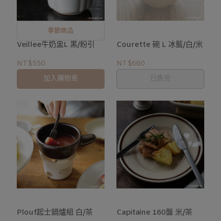
季節商品
Veillee牛奶盅L 黑/粉引
Courette 碗 L 冰藍/白/米
NT$550
NT$660
加入購物車
已售完
Plouf起士鍋爐組 白/茶
Capitaine 160盤 米/茶