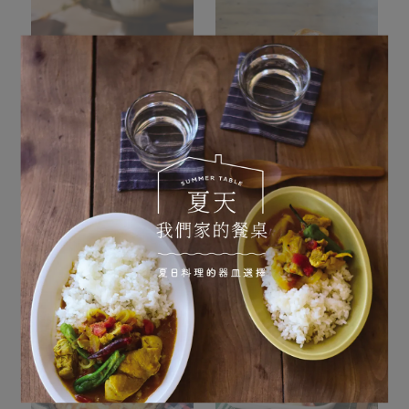
定番
Audrey 小缽 薰衣草/靛青
Grise刻紋盤S
NT$550
NT$730
已售完
加入購物車