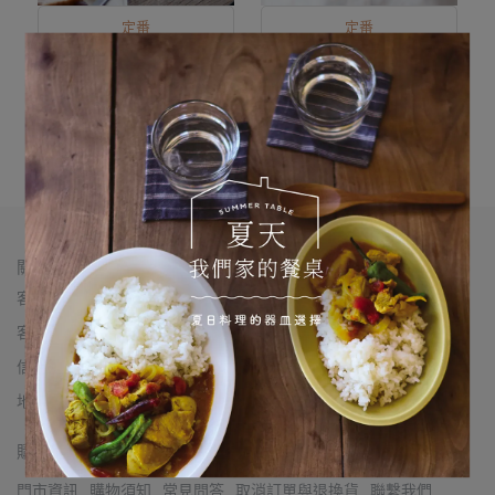
定番
定番
Mountain圓形馬克杯 黃
Mountain直角馬克杯 白/
瀨戶/白/茶
黃瀨戶/茶
NT$880
NT$880
加入購物車
已售完
關於我們
客服專線： 02-2555-6969
客服時間：每日12:00-20:00
信箱：chifeng28@thexiaoqi.com
地址：台北市大同區赤峰街28-3號（近雙連站一號出口）
購物須知
門市資訊
購物須知
常見問答
取消訂單與退換貨
聯繫我們