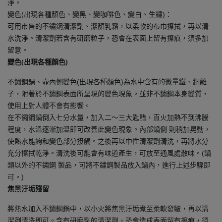
淨。
變色(出現各種顏色、變黑、變咖啡色、變白、生鏽)：
可用市售的不鏽鋼清潔劑、潔顏乳霜，以柔軟的布巾擦拭，再以清
水洗淨。清潔劑若含有研磨粒子，恐會在表面上留有擦痕，須多加
留意。
變色(出現各種顏色)
不鏽鋼鍋、壺內側變色(出現各種顏色)為水中含有的微量鐵、銅離
子，附著於不鏽鋼表面所呈現的變色現象。並非不鏽鋼本身變質，
使用上對人體不會有影響。
在不鏽鋼鍋倒入七分水量，加入二～三大匙醋，直火加熱不到沸騰
程度，水溫逐漸加溫即可改善此變色現象。內部鍋側 則稍加晃動，
使熱水能夠和變色部分接觸。之後再以中性清潔劑清洗，再將水分
充分擦拭乾淨。清洗後可能會有味道產生，可放至通風處散味。(鍋
類以外的不鏽鋼 製品，可將不鏽鋼製品放入鍋內，進行上述步驟即
可。)
焦黑汙垢殘留
將熱水加入不鏽鋼鍋中，以小火將焦黑汙垢煮至柔軟發皺，再以清
潔劑清洗即可。含有研磨劑的清潔劑，恐會造成表面留有擦痕，須