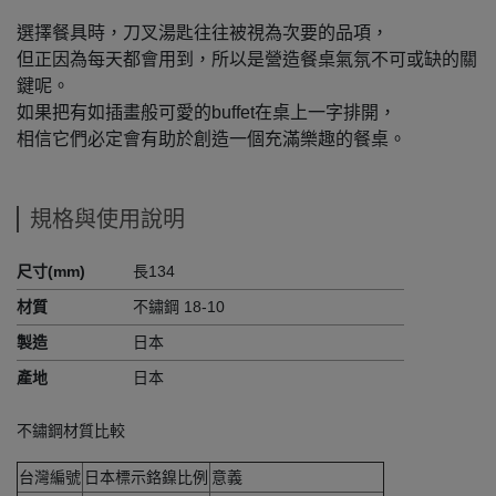
選擇餐具時，刀叉湯匙往往被視為次要的品項，
但正因為每天都會用到，所以是營造餐桌氣氛不可或缺的關
鍵呢。
如果把有如插畫般可愛的buffet在桌上一字排開，
相信它們必定會有助於創造一個充滿樂趣的餐桌。
規格與使用說明
尺寸(mm)
長134
材質
不鏽鋼 18-10
製造
日本
產地
日本
不鏽鋼材質比較
台灣編號
日本標示鉻鎳比例
意義