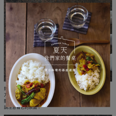
鐫刻著系列名稱「buffet」以及「STUDIO M'」的標誌。
刀叉湯匙上打著標誌，感覺挺時髦的，對吧？
關於buffet系列，還有一點要特別介紹。
請注意看它的表面！