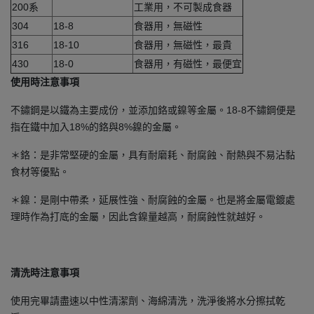
200系
工業用，不可製成食器
304
18-8
食器用，無磁性
316
18-10
食器用，無磁性，最貴
430
18-0
食器用，有磁性，最便宜
使用時注意事項
不鏽鋼是以鐵為主要成份，並添加鉻或鎳等金屬。18-8不鏽鋼便是
指在鐵中加入18%的鉻與8%鎳的金屬。
＊鉻：是非常堅硬的金屬，具有耐磨耗、耐腐蝕、耐熱與不易沾黏
食材等優點。
＊鎳：是剛中帶柔，延展性強、耐腐蝕的金屬。也是將金屬電鍍處
理時作為打底的金屬，因此含鎳量越高，耐腐蝕性就越好。
清洗時注意事項
使用完畢請盡速以中性清潔劑、海綿清洗，洗淨後將水分擦拭乾