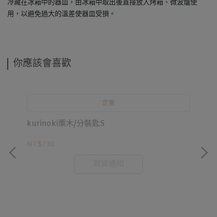
冷藏在冰箱中的器皿，由冰箱中取出後直接放入烤箱、微波爐使
用，以避免過大的溫差使器皿受損。
你應該會喜歡
定番
kurinoki栗木/分裝匙S
Ep
糖
NT$730
NT