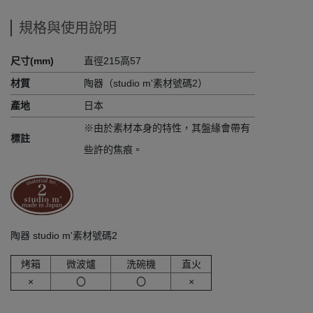
規格與使用說明
尺寸(mm)
直徑215高57
材質
陶器（studio m'素材號碼2）
產地
日本
※由於素材本身的特性，其盤緣會帶有
標註
些許的焦痕。
陶器 studio m'素材號碼2
烤箱
微波爐
洗碗機
直火
×
〇
〇
×