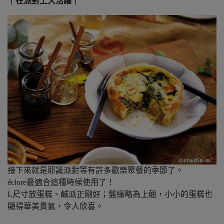
｜在派對上大活躍｜
接下來就是耶誕派對等有許多歡樂聚餐的季節了。
éclore最適合這種時候使用了！
L尺寸放蛋糕、鹹派正剛好；盤緣略為上翹，小小的蛋糕也
顯得華美貴氣，令人欣喜。