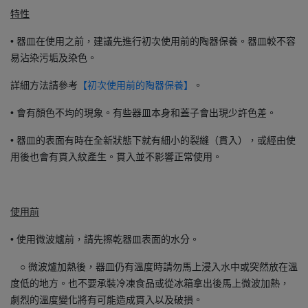
特性
• 器皿在使用之前，建議先進行初次使用前的陶器保養。器皿較不容
易沾染污垢及染色。
詳細方法請參考
。
【初次使用前的陶器保養】
• 會有顏色不均的現象。有些器皿本身和蓋子會出現少許色差。
• 器皿的表面有時在全新狀態下就有細小的裂縫（貫入），或經由使
用後也會有貫入紋產生。貫入並不影響正常使用。
使用前
• 使用微波爐前，請先擦乾器皿表面的水分。
○ 微波爐加熱後，器皿仍有溫度時請勿馬上浸入水中或突然放在溫
度低的地方。也不要承裝冷凍食品或從冰箱拿出後馬上微波加熱，
劇烈的溫度變化將有可能造成貫入以及破損。