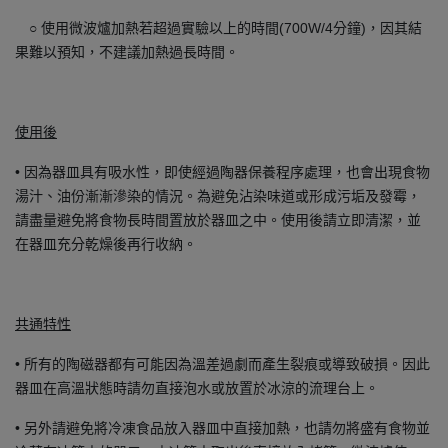
○ 使用微波爐加熱若超過實驗以上的時間(700W/4分鐘)，因其結
果難以預知，不建議加熱過長時間。
使用後
• 因為器皿具有吸水性，即使經過陶器保養程序處理，也會出現食物
湯汁、油份漸漸滲染的情況。為避免沾染味道或形成污垢及發霉，
請盡量避免將食物長時間置放於器皿之中。使用後請立即清潔，並
在器皿充分乾燥後再行收納。
共通特性
• 所有的陶磁器都有可能因為溫差過劇而產生裂痕或導致破損。因此
器皿在高溫狀態時請勿直接泡水或放置於冰涼的流理台上。
• 另外請避免將冷凍食品放入器皿中直接加熱，也請勿將盛有食物並