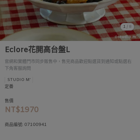
1
/
8
Eclore花開高台盤L
官網和實體門市同步販售中，售完商品歡迎點選貨到通知或點選右
下角客服詢問
STUDIO M'
定番
售價
NT$1970
商品編號:
07100941