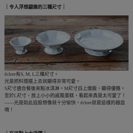
｜令人浮想翩連的三種尺寸｜
éclore有S, M, L三種尺寸。
光是把料理擺上去就顯得非常可愛。
S尺寸適合餐後來點冰淇淋。M尺寸舀上燉飯，顯得優雅。
至於L尺寸，放上小小的戚風蛋糕，看起來真是太可愛了！
——光是如此這般想像就十分愉快，éclore就是這樣的器皿
唷！