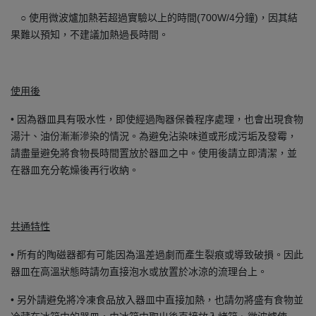
○ 使用微波爐加熱若超過實驗以上的時間(700W/4分鐘)，因其結
果難以預知，不建議加熱過長時間。
使用後
• 因為器皿具有吸水性，即使經過陶器保養程序處理，也會出現食物
湯汁、油份漸漸滲染的情況。為避免沾染味道或形成污垢及發霉，
請盡量避免將食物長時間置放於器皿之中。使用後請立即清潔，並
在器皿充分乾燥後再行收納。
共通特性
• 所有的陶磁器都有可能因為溫差過劇而產生裂痕或導致破損。因此
器皿在高溫狀態時請勿直接泡水或放置於冰涼的流理台上。
• 另外請避免將冷凍食品放入器皿中直接加熱，也請勿將盛有食物並