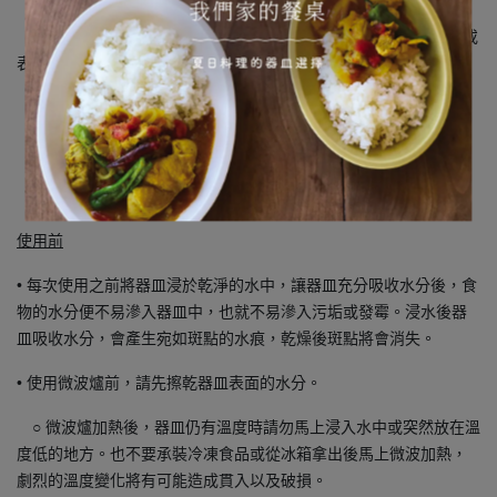
○ 使用含較多石子成分的土質製作，器皿邊緣會有些微不平整，或
表面有些微凹凸現象。
○ 以手工製作的陶板成型工序，有時會讓器皿留有劃痕。
○ 會有顏色不均的現象。有些器皿本身和蓋子會出現少許色差。
使用前
• 每次使用之前將器皿浸於乾淨的水中，讓器皿充分吸收水分後，食
物的水分便不易滲入器皿中，也就不易滲入污垢或發霉。浸水後器
皿吸收水分，會產生宛如斑點的水痕，乾燥後斑點將會消失。
• 使用微波爐前，請先擦乾器皿表面的水分。
○ 微波爐加熱後，器皿仍有溫度時請勿馬上浸入水中或突然放在溫
度低的地方。也不要承裝冷凍食品或從冰箱拿出後馬上微波加熱，
劇烈的溫度變化將有可能造成貫入以及破損。