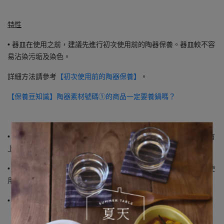
特性
• 器皿在使用之前，建議先進行初次使用前的陶器保養。器皿較不容
易沾染污垢及染色。
詳細方法請參考
。
【初次使用前的陶器保養】
【保養豆知識】陶器素材號碼①的商品一定要養鍋嗎？
• 盡量避免以金屬製鋼刷、去污粉等研磨劑清潔器皿，以免刮傷施有
上繪的器皿。
• 器皿的表面有時在全新狀態下就有細小的裂縫（貫入），或經由使
用後也會有貫入紋產生。貫入並不影響正常使用。
• 因器皿素材及製造過程會產生以下特性：
○ 會產生淡紅色斑點，稱為「御本手」。