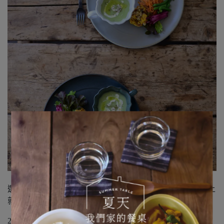
選用較大尺寸的280盤或是240碗來盛裝食物，擺放在餐桌上
就是一副活力十足的餐桌畫面。
240碗在盛裝一人份的咖哩飯或義大利麵時，可以營造出留