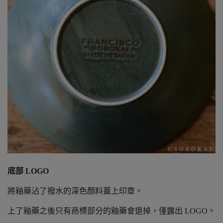
底部 LOGO
將釉藥沾了撥水的深色顏料蓋上印章。
上了釉藥之後只有商標部分的釉藥會退掉，僅露出 LOGO。