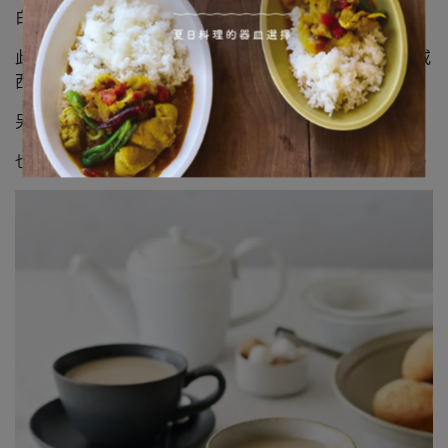
白的效果，看起來相當與眾不同。
此外，也可用來盛裝2～4人份的沙拉或紅燒菜，無論日式或
西式菜色都能搭配得當。
另一方面，280盤平坦的盤面最適合拿來擺盤單盤料理，
也很推薦用來盛放牛排、漢堡排、鬆餅、法式薄餅等主菜。