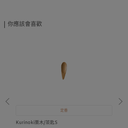
你應該會喜歡
定番
Ku
Kurinoki栗木/茶匙S