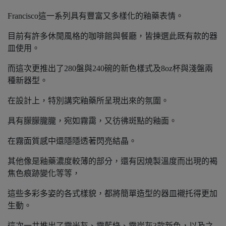
Francisco這一系列具有豐富又多樣化的釉藥表情。
目前有許多休閒風格的咖啡館與餐廳，皆揀選此既有款的器
皿使用。
而這次更推出了280盤與240碗的新色樣式及8oz杯與淺盤兩
種新器型。
在設計上，特別講究釉藥所呈現出來的氛圍。
具有朦朦朧朧，宛如霧靄，又彷彿斑點的釉面。
在霧面質感中還隱隱透著閃亮結晶。
其他像是釉藥濃度較薄的部分，還有因燒製溫度而出現的褐
焦色痕跡變化等等，
這些多彩多姿的各式樣貌，都將簡單造型的器皿襯托得更加
生動。
這次一共推出了霧米灰、霧藍綠、霧炭灰3款新色，以及之