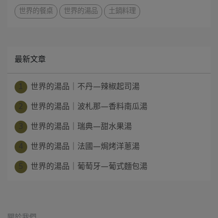
世界的餐桌
世界的湯品
土鍋料理
最新文章
1
世界的湯品｜不丹—辣椒起司湯
2
世界的湯品｜波札那—香料南瓜湯
3
世界的湯品｜瑞典—甜水果湯
4
世界的湯品｜法國—焗烤洋蔥湯
5
世界的湯品｜葡萄牙—葡式麵包湯
關於我們