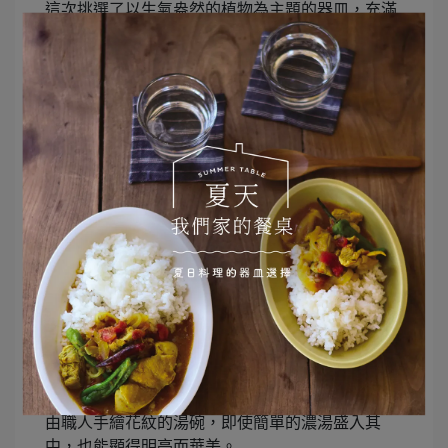
這次挑選了以生氣盎然的植物為主題的器皿，充滿
存在感的器皿為新一年的開始增添了華麗的祝福，
讓餐桌更顯氣氛。
Ravigote 180 湯碗
由職人手繪花紋的湯碗，即使簡單的濃湯盛入其
中，也能顯得明亮而華美。