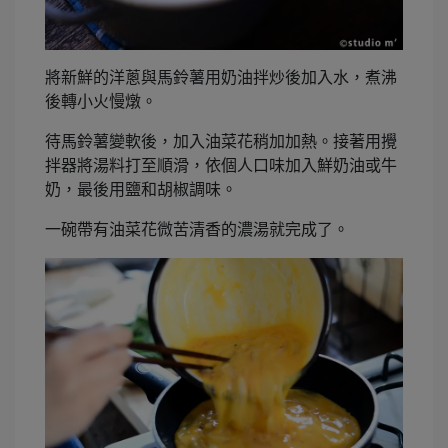
將新鮮的洋蔥與馬鈴薯用奶油拌炒後加入水，煮沸
後轉小火慢燉。
待馬鈴薯變軟後，加入油菜花稍加加熱。接著用攪
拌器將湯料打至順滑，依個人口味加入鮮奶油或牛
奶，最後用鹽和胡椒調味。
一碗帶有油菜花微苦清香的濃湯就完成了。