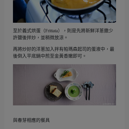
至於義式烘蛋（Frittata），則是先將新鮮洋蔥撒少
許鹽後拌炒，並稍微放涼。
再將炒好的洋蔥加入拌有帕瑪森起司的蛋液中，最
後倒入平底鍋中煎至金黃香嫩即可。
與春芽相應的餐具