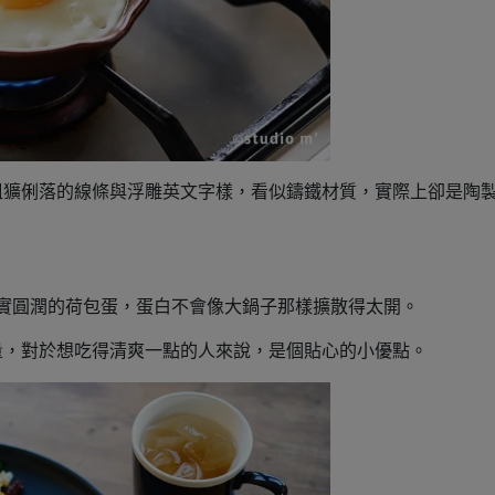
粗獷俐落的線條與浮雕英文字樣，看似鑄鐵材質，實際上卻是陶
。
出厚實圓潤的荷包蛋，蛋白不會像大鍋子那樣擴散得太開。
量，對於想吃得清爽一點的人來說，是個貼心的小優點。