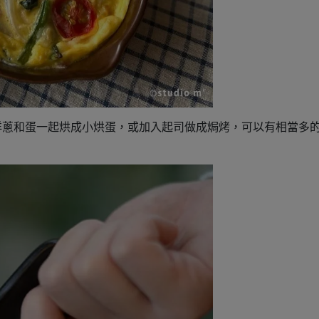
洋蔥和蛋一起烘成小烘蛋，或加入起司做成焗烤，可以有相當多