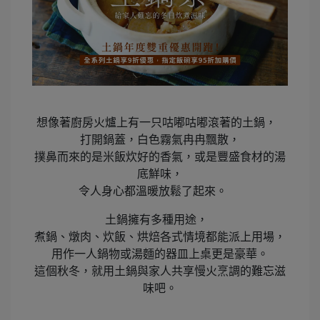
想像著廚房火爐上有一只咕嘟咕嘟滾著的土鍋，
打開鍋蓋，白色霧氣冉冉飄散，
撲鼻而來的是米飯炊好的香氣，或是豐盛食材的湯
底鮮味，
令人身心都溫暖放鬆了起來。
土鍋擁有多種用途，
煮鍋、燉肉、炊飯、烘焙各式情境都能派上用場，
用作一人鍋物或湯麵的器皿上桌更是豪華。
這個秋冬，就用土鍋與家人共享慢火烹調的難忘滋
味吧。