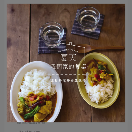
Monday Morning 早餐器皿
二十四節氣
器皿與我的小小擺盤
甜點食譜與器皿
日本鄉土料理食譜
STAFF 的使用筆記
日常經典器皿
餐桌佈置
世界的蛋料理
料理食譜分享
器皿挑選指南