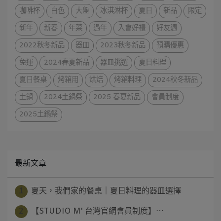
咖啡杯
白色
大盤
冰淇淋杯
夏日
新品
限定
新年
新春
年菜
過年
入會好禮
好友週
2022秋冬新品
器皿
2023秋冬新品
預購優惠
免運
2024春夏新品
器皿挑選
夏日料理
夏日餐桌
烤箱用
烘焙
烤箱料理
2024秋冬新品
土鍋
2024土鍋祭
2025 春夏新品
會員制度
2025土鍋祭
最新文章
1
夏天，我們家的餐桌｜夏日料理的器皿選擇
2
【STUDIO M' 台灣官網會員制度】⋯