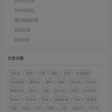
世界的早餐
世界的湯品
關於器皿的事
器皿保養
最新消息
文章分類
木製品
烤皿
茶壺
湯匙
豆皿
會員優惠
紅利點數
購物金
福利
湯碗
高台皿
馬克杯
春夏新品
歐洲
法國
義大利
英國
保加利亞
奧地利
匈牙利
烤盅
單盤料理
茶杯
摩洛哥
中國
越南
印尼
韓國
小碟
烤箱可
下午茶