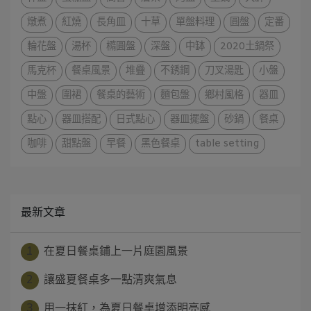
燉煮
紅燒
長角皿
十草
單盤料理
圓盤
定番
輪花盤
湯杯
橢圓盤
深盤
中缽
2020土鍋祭
馬克杯
餐桌風景
堆疊
不銹鋼
刀叉湯匙
小盤
中盤
圍裙
餐桌的藝術
麵包盤
鄉村風格
器皿
點心
器皿搭配
日式點心
器皿擺盤
砂鍋
餐桌
咖啡
甜點盤
早餐
黑色餐桌
table setting
最新文章
1
在夏日餐桌鋪上一片庭園風景
2
讓盛夏餐桌多一點清爽氣息
3
用一抹紅，為夏日餐桌增添明亮感