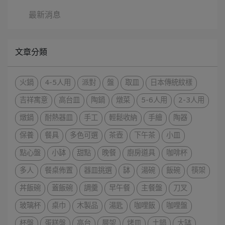
最新消息
文章分類
火鍋
4-5人用
派對
盤
取皿
日本傳統紋樣
吉祥寓意
高台皿
陶鍋
燉菜
5-6人用
2-3人用
燉鍋
耐熱器皿
手工
輕鬆收納
手繪
陶器
保養
餐具
多色可選
茶壺
下午茶
小皿
點心盤
小缽
甜點
晚餐
廚房道具
咖啡杯
多人
餐桌佈置
器皿挑選
缽
湯碗
飯碗
筷架
丼飯碗
蓋飯碗
調羹
早午餐
主餐盤
刀叉
玻璃杯
桌巾
木製品
湯匙
咖哩飯
咖哩盤
杯盤
蛋糕盤
高台
層架
烤皿
土鍋
大缽