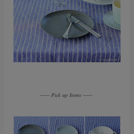
Pick up Items
——
——