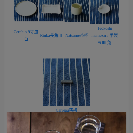
Teokoshi
Cerchio 9寸皿
Rinka長角皿
Natsume茶杯
mamezara 手製
白
豆皿 兔
Carreau筷架