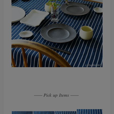
Pick up Items
——
——