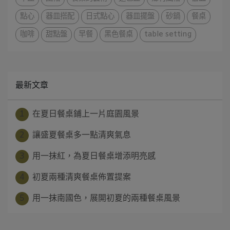
點心
器皿搭配
日式點心
器皿擺盤
砂鍋
餐桌
咖啡
甜點盤
早餐
黑色餐桌
table setting
最新文章
1
在夏日餐桌鋪上一片庭園風景
2
讓盛夏餐桌多一點清爽氣息
3
用一抹紅，為夏日餐桌增添明亮感
4
初夏兩種清爽餐桌佈置提案
5
用一抹南國色，展開初夏的兩種餐桌風景