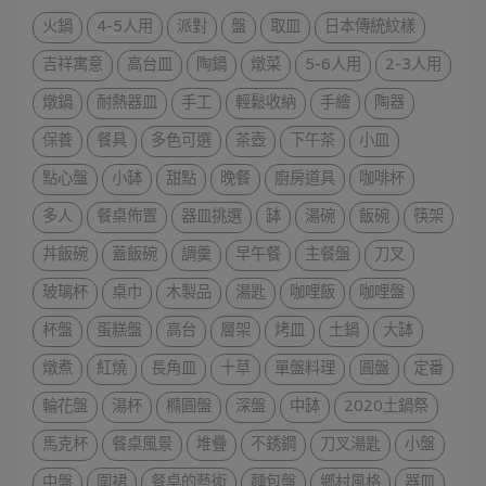
火鍋
4-5人用
派對
盤
取皿
日本傳統紋樣
吉祥寓意
高台皿
陶鍋
燉菜
5-6人用
2-3人用
燉鍋
耐熱器皿
手工
輕鬆收納
手繪
陶器
保養
餐具
多色可選
茶壺
下午茶
小皿
點心盤
小缽
甜點
晚餐
廚房道具
咖啡杯
多人
餐桌佈置
器皿挑選
缽
湯碗
飯碗
筷架
丼飯碗
蓋飯碗
調羹
早午餐
主餐盤
刀叉
玻璃杯
桌巾
木製品
湯匙
咖哩飯
咖哩盤
杯盤
蛋糕盤
高台
層架
烤皿
土鍋
大缽
燉煮
紅燒
長角皿
十草
單盤料理
圓盤
定番
輪花盤
湯杯
橢圓盤
深盤
中缽
2020土鍋祭
馬克杯
餐桌風景
堆疊
不銹鋼
刀叉湯匙
小盤
中盤
圍裙
餐桌的藝術
麵包盤
鄉村風格
器皿