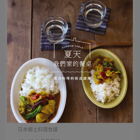
文章分類
STUDIO M'豆知識
器皿豆知識
所有文章主題
選品推薦
Monday Morning 早餐器皿
二十四節氣
器皿與我的小小擺盤
甜點食譜與器皿
日本鄉土料理食譜