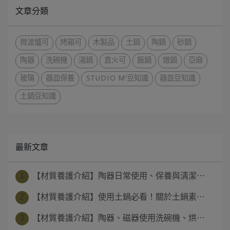
文章分類
微波爐可
烤箱可
木製品
土鍋
陶鍋
砂鍋
陶器
洗碗機
湯鍋
直火可
飯鍋
燉鍋
亞麻
玻璃
器皿保養
STUDIO M'豆知識
器皿豆知識
土鍋豆知識
最新文章
1
【材質養護介紹】陶器日常使用、保養與清潔⋯
2
【材質養護介紹】使用土鍋必看！關於土鍋素⋯
3
【材質養護介紹】陶器、磁器使用洗碗機、烘⋯