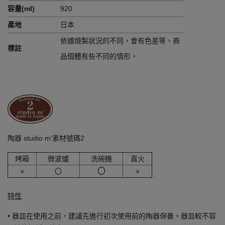
容量(ml)
920
產地
日本
依據燒製狀況的不同，會有色差等，商
標註
品個體有些不同的情形。
陶器 studio m'素材號碼2
烤箱
微波爐
洗碗機
直火
〇
×
〇
×
特性
• 器皿在使用之前，建議先進行初次使用前的陶器保養。器皿較不容