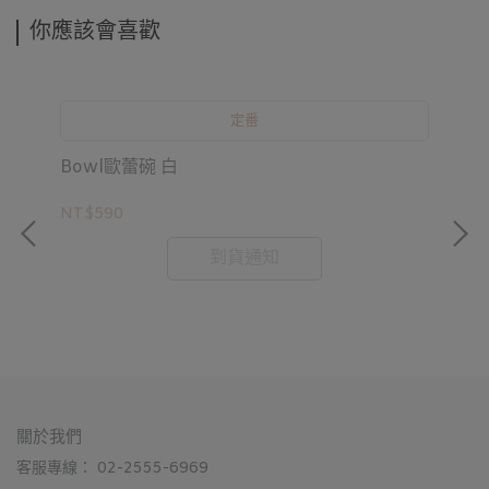
你應該會喜歡
定番
Bowl歐蕾碗 白
Ko
NT$590
NT
關於我們
客服專線： 02-2555-6969