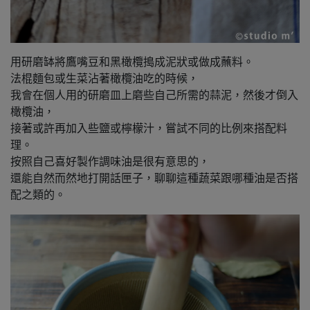
用研磨缽將鷹嘴豆和黑橄欖搗成泥狀或做成蘸料。
法棍麵包或生菜沾著橄欖油吃的時候，
我會在個人用的研磨皿上磨些自己所需的蒜泥，然後才倒入
橄欖油，
接著或許再加入些鹽或檸檬汁，嘗試不同的比例來搭配料
理。
按照自己喜好製作調味油是很有意思的，
還能自然而然地打開話匣子，聊聊這種蔬菜跟哪種油是否搭
配之類的。