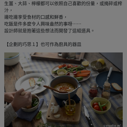
生薑、大蒜、檸檬都可以依照自己喜歡的份量，或搗碎或榨
汁，
邊吃邊享受食材的口感和鮮香，
吃飯是件多麼令人興味盎然的事呀⋯⋯
設計師就是抱著這些想法而開發了這組道具。
【企劃的巧思１】也可作為廚具的器皿