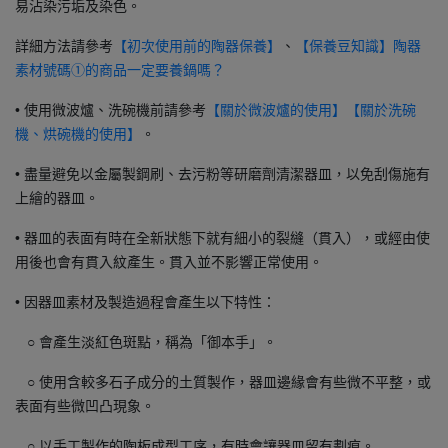
易沾染污垢及染色。
詳細方法請參考
、
【初次使用前的陶器保養】
【保養豆知識】陶器
素材號碼①的商品一定要養鍋嗎？
•
使用微波爐、洗碗機前請參考
【關於微波爐的使用】
【關於洗碗
機、烘碗機的使用】
。
• 盡量避免以金屬製鋼刷、去污粉等研磨劑清潔器皿，以免刮傷施有
上繪的器皿。
• 器皿的表面有時在全新狀態下就有細小的裂縫（貫入），或經由使
用後也會有貫入紋產生。貫入並不影響正常使用。
• 因器皿素材及製造過程會產生以下特性：
○ 會產生淡紅色斑點，稱為「御本手」。
○ 使用含較多石子成分的土質製作，器皿邊緣會有些微不平整，或
表面有些微凹凸現象。
○ 以手工製作的陶板成型工序，有時會讓器皿留有劃痕。