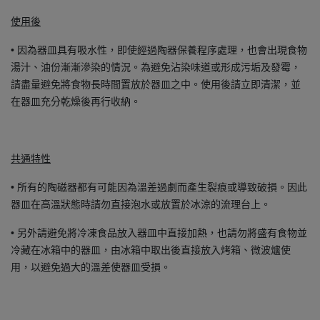
使用後
• 因為器皿具有吸水性，即使經過陶器保養程序處理，也會出現食物
湯汁、油份漸漸滲染的情況。為避免沾染味道或形成污垢及發霉，
請盡量避免將食物長時間置放於器皿之中。使用後請立即清潔，並
在器皿充分乾燥後再行收納。
共通特性
• 所有的陶磁器都有可能因為溫差過劇而產生裂痕或導致破損。因此
器皿在高溫狀態時請勿直接泡水或放置於冰涼的流理台上。
• 另外請避免將冷凍食品放入器皿中直接加熱，也請勿將盛有食物並
冷藏在冰箱中的器皿，由冰箱中取出後直接放入烤箱、微波爐使
用，以避免過大的溫差使器皿受損。