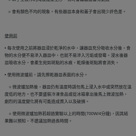
○ 會有顏色不均的現象。有些器皿本身和蓋子會出現少許色差。
使用前
• 每次使用之前將器皿浸於乾淨的水中，讓器皿充分吸收水分後，食
物的水分便不易滲入器皿中，也就不易滲入污垢或發霉。浸水後器
皿吸收水分，會產生宛如斑點的水痕，乾燥後斑點將會消失。
• 使用微波爐前，請先擦乾器皿表面的水分。
○ 微波爐加熱後，器皿仍有溫度時請勿馬上浸入水中或突然放在溫
度低的地方。也不要盛裝冷凍食品或從冰箱拿出後馬上微波加熱，
劇烈的溫度變化將有可能造成貫入以及破損。
○ 使用微波爐加熱若超過實驗以上的時間(700W/4分鐘)，因其結
果難以預知，不建議加熱過長時間。