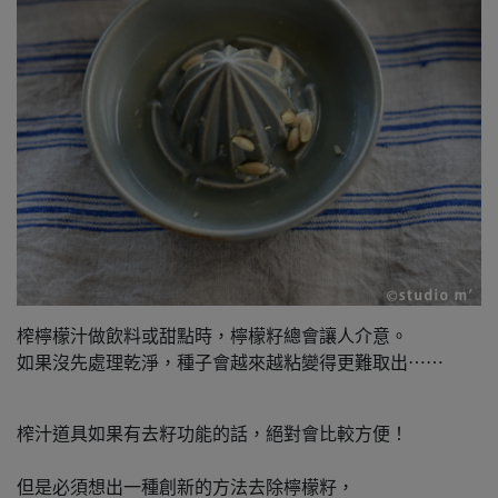
榨檸檬汁做飲料或甜點時，檸檬籽總會讓人介意。
如果沒先處理乾淨，種子會越來越粘變得更難取出⋯⋯
榨汁道具如果有去籽功能的話，絕對會比較方便！
但是必須想出一種創新的方法去除檸檬籽，