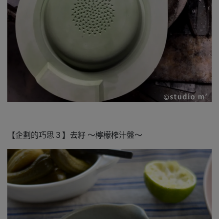
【企劃的巧思３】去籽 ～檸檬榨汁盤～