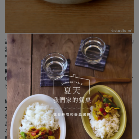
設計時，把研磨部分的面積盡量縮小，維持在作為個人用的
醬油碟也行的尺寸。
材質雖然是陶土，但能順利把食物磨成泥。
而且就算碰觸到凸起的部分也不用擔心會刮傷。
即使磨的食材越來越小塊，也可以安心磨到最後。
與金屬研磨器相比，凸起的部分做得簡單不複雜，所以髒了
也很容易清洗乾淨。
研發這款磨泥皿花費了極大的工夫與精力。
尤其是那些細微的凸起部位，工序上是由製模職人負責打
造。
為了量產，首先必須製作石膏模具。
石膏製成的凸起部位非常纖細易碎，
而且為了不要太過尖銳，數度修正尖端的部分，