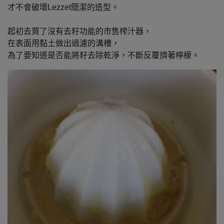
才不會破壞Lezzet簡潔的造型。
起初去買了沒有去籽功能的市售榨汁器，
在表面用黏土做出過濾的溝槽，
為了要知道是否能將籽去除乾淨，不斷反覆擠著檸檬。