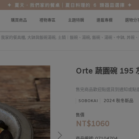
購買商品
禮物專區
主題特輯
連載專欄
選物分
,
我家的餐具櫃
,
大缽與飯碗湯碗
,
土鍋｜飯碗、湯碗
,
飯碗、湯碗、中缽
,
丼碗、
Orte 蔬園碗 19
售完商品歡迎點選貨到通知或點
2024 秋冬新品
SOBOKAI
售價
NT$1060
商品編號:
07104704