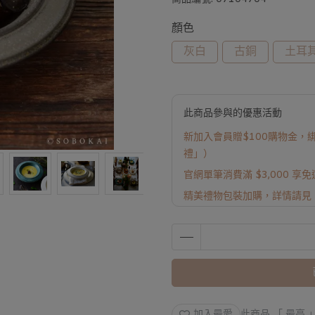
顏色
灰白
古銅
土耳
此商品參與的優惠活動
新加入會員贈$100購物金，綁
禮」）
官網單筆消費滿 $3,000 享
精美禮物包裝加購，詳情請見
加入最愛
此商品 「 最高