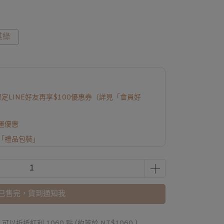
其綠
定LINE好友再享$100優惠券（詳見「會員好
免運優惠
「禮品包裝」
已售完，貨到通知我
 」可以折抵紅利
1060
點 (約等於
NT$1060
)