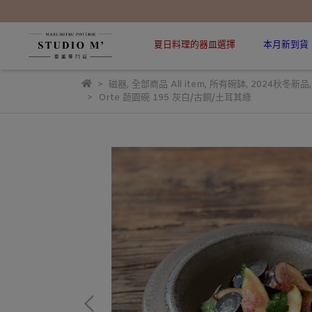
夏日料理的器皿選擇
本月新到貨
磁器
,
全部商品 All item
,
所有碗缽
,
2024秋冬新品
Orte 蔬園碗 195 灰白/古銅/土耳其綠