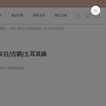
享
器皿保養
最新消息
關於品牌
麵碗、大缽
,
適用於洗碗機器皿
,
2024 秋冬新品
5 灰白/古銅/土耳其綠
選右下角客服詢問