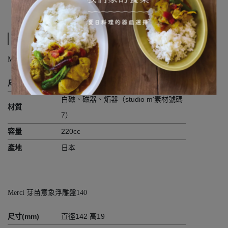
M'官方LINE客服
規格與使用說明
Merci 芽苗意象浮雕雙耳杯
尺寸(mm)
直徑100 寬138 高100
白磁、磁器、炻器（studio m'素材號碼
材質
7）
容量
220cc
產地
日本
Merci 芽苗意象浮雕盤140
尺寸(mm)
直徑142 高19