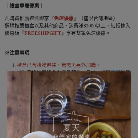
｜禮盒專屬優惠｜
凡購買推薦禮盒即享『
免運優惠
』（僅限台灣地區）
選購推薦禮盒以及其他商品，消費滿$2000以上，結帳輸入
優惠碼『
FREESHIPGIFT
』享有整筆免運優惠。
※注意事項
禮盒已含禮物包裝，無需再另外加購。
如欲更換推薦禮盒內商品顏色、尺寸，請與
客服
聯繫
確認庫存，將為您重新計算禮盒售價，並且同樣享有
禮盒優惠。
包裝商品皆會拿掉價格標籤，並將不附發票於包裹
中，請放心。
如禮盒包裝有特殊需求或任何疑問，請於訂單備註中
註明，我們將會進一步與您確認。
禮盒於官網與門市同步販售，亦歡迎前往門市選購。
如商品售完歡迎私訊詢問或點選到貨通知：
STUDIO