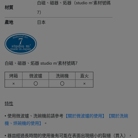
白磁、磁器、炻器（studio m'素材號碼
材質
7）
產地
日本
白磁、磁器、炻器 studio m'素材號碼7
烤箱
微波爐
洗碗機
直火
×
〇
〇
×
特性
• 使用微波爐、洗碗機前請參考
【關於微波爐的使用】
【關於洗碗
。
機、烘碗機的使用】
• 器皿經過長時間的使用後有可能在表面出現細小的裂縫（貫入），