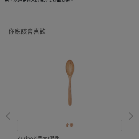
用，以避免過大的溫差使器皿受損。
你應該會喜歡
定番
Kurinoki栗木/湯匙
Ku