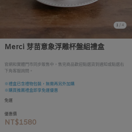
1
/
4
Merci 芽苗意象浮雕杯盤組禮盒
官網和實體門市同步販售中，售完商品歡迎點選貨到通知或點選右
下角客服詢問。
※禮盒已含禮物包裝，無需再另外加購
※購買推薦禮盒即享免運優惠
免運
優惠價
NT$1580