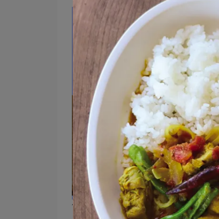
使用的器皿：
Veloute馬克杯
／
Mame spoon豆湯匙
／Cara