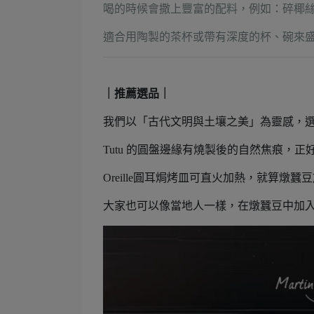
喝的時候會撒上豐富的配料，例如：
碎椰
適合用陶製的茶杯或帶有深度的杯、碗來
｜推薦選品｜
我們以「古代文明與土壤之美」為靈感，
Tutu 的圓盤邊緣有燒製後的自然焦痕，
Oreille圓耳焗烤皿可直火加熱，就算燉
大家也可以像當地人一樣，在燉蠶豆中加