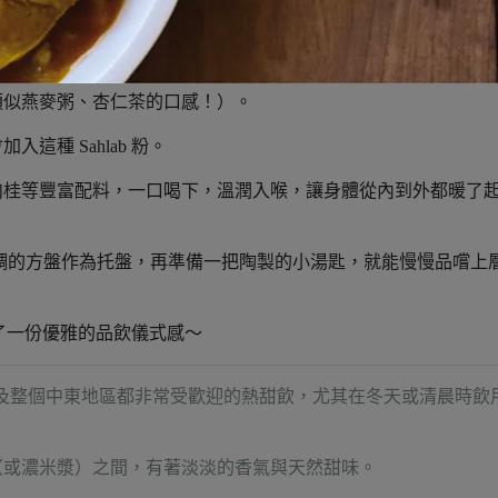
種名為「Sahlab」的植物根粉所沖泡而成。
葛根湯（葛粉湯）的質地
類似燕麥粥、杏仁茶的口感！）。
種 Sahlab 粉。
肉桂等豐富配料，一口喝下，溫潤入喉，讓身體從內到外都暖了
沉穩色調的方盤作為托盤，再準備一把陶製的小湯匙，就能慢慢品嚐上
增添了一份優雅的品飲儀式感～
在埃及及整個中東地區都非常受歡迎的熱甜飲，尤其在冬天或清晨時飲
（或濃米漿）之間，有著淡淡的香氣與天然甜味。