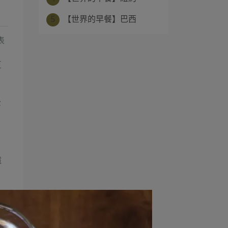
5
【世界的早餐】巴西
表
豆
後
爐
早