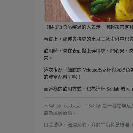
「Sahlab」是埃及著名的在地熱飲，是以一
外觀類似牛奶，但口感濃稠滑順，有點像
（根據實際品嚐過的人表示，喝起來帶有
事實上，那種會拉絲的土耳其冰淇淋中也會加入這
飲用時，會在表面撒上碎椰絲、開心果、
來。
這次搭配了細膩的 Veloute馬克杯與
的豐富配料了呢！
而這樣的飲用方式，也為這杯 Sahlab 
＊
Sahlab（سحلب）：
Sahlab 是一種
最為溫暖療癒。
口感濃稠、溫潤滑順，介於牛奶與葛根湯