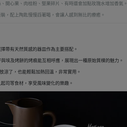
絲、開心果、肉桂粉、堅果碎片、有時還會加點玫瑰水增加香氣
盛裝，配上陶匙慢慢舀著喝，會讓人感到無比的療癒。
選擇帶有天然質感的器皿作為主要搭配。
正好與埃及烤餅的烤痕能互相呼應，展現出一種原始質樸的魅力。
蠶豆放涼了，也能輕鬆加熱回溫，非常實用。
入起司等食材，享受風味變化的樂趣。