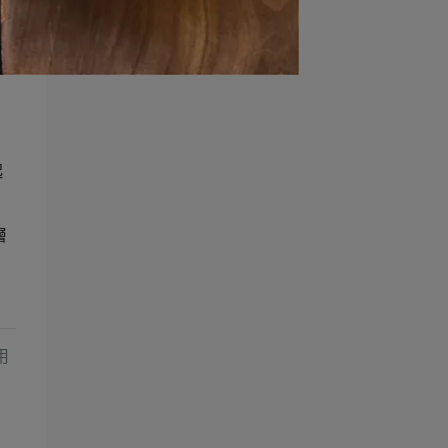
起
層
用