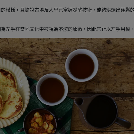
用的模樣，且據說古埃及人早已掌握發酵技術，能夠烘焙出蓬鬆
因為左手在當地文化中被視為不潔的象徵，因此禁止以左手用餐