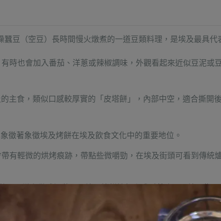
用乾燥蠶豆（空豆）長時間慢火燉煮的一道豆類料理，是埃及最具代
，有時也會加入番茄、洋蔥或辣椒調味，外觀看起來
近似豆泥或
是埃及的主食，類似口感較厚實的「皮塔餅」，內部中空，適合撕開
，也象徵著象徵埃及烤餅在埃及飲食文化中的重要地位。
會帶有輕微的烘烤痕跡，帶點些微嚼勁，在埃及街頭可看到傳統
將蠶豆燉煮做成泥狀，用埃及烤餅捲起來或舀著吃，是埃及街頭
組合。
尖即可進食，也符合埃及當地的文化習慣。