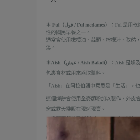
＊
Ful（فول / Ful medames
）：
Ful 是
性的國民早餐之一。
通常會使用
橄欖油、蒜頭、檸檬汁、孜然
湯。
＊Aish（عيش / Aish Baladi）
：
Aish 
包裹食材或用來舀取醬料。
「Aish」在阿拉伯語中意思是「生活」
這個烤餅會使用全麥麵粉加以製作，外皮
窯或露天攤販在現烤現賣。
＊
燉蠶豆與埃及烤餅（Ful & Aish）吃法
：
餐中最常見、熟悉，也是最受大家喜愛的
這樣的吃法由於不需使用餐具，用右手指