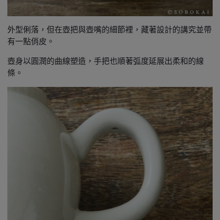
外型俐落，但在壺把與壺嘴的細節裡，藏著設計的講究並帶
有一點俏皮。
壺身以圓潤的曲線塑造，手把也順著弧度延展出柔和的線
條。