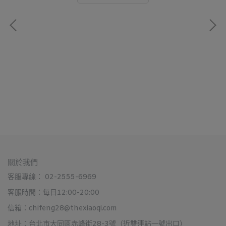
Bo
NT
關於我們
客服專線： 02-2555-6969
客服時間：每日12:00-20:00
信箱：chifeng28@thexiaoqi.com
地址：台北市大同區赤峰街28-3號（近雙連站一號出口）