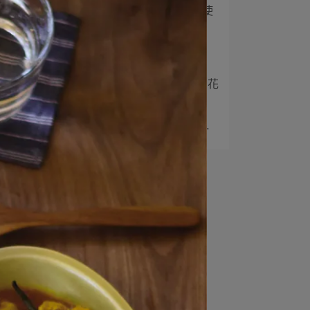
2
11 款我們家經常拿出來使
用的小缽、小皿
3
土鍋，夏日餐桌的寶物
4
如夏花般盛開的餐桌｜用花
形器皿迎接夏天
5
What’s in my kitchen⋯
容