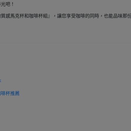
時光吧！
的質感馬克杯和咖啡杯組』，讓您享受咖啡的同時，也能品味那
杯
咖啡杯推薦