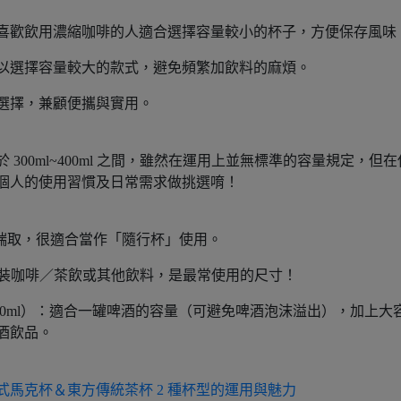
喜歡飲用濃縮咖啡的人適合選擇容量較小的杯子，方便保存風味
以選擇容量較大的款式，避免頻繁加飲料的麻煩。
選擇，兼顧便攜與實用。
300ml~400ml 之間，雖然在運用上並無標準的容量規定，但在
每個人的使用習慣及日常需求做挑選唷！
納及端取，很適合當作「隨行杯」使用。
水杯、盛裝咖啡／茶飲或其他飲料，是最常使用的尺寸！
達 600ml）：適合一罐啤酒的容量（可避免啤酒泡沫溢出），加上大
酒飲品。
式馬克杯＆東方傳統茶杯 2 種杯型的運用與魅力