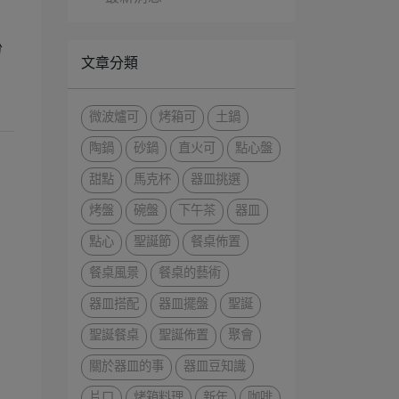
份
文章分類
微波爐可
烤箱可
土鍋
陶鍋
砂鍋
直火可
點心盤
甜點
馬克杯
器皿挑選
烤盤
碗盤
下午茶
器皿
點心
聖誕節
餐桌佈置
餐桌風景
餐桌的藝術
器皿搭配
器皿擺盤
聖誕
聖誕餐桌
聖誕佈置
聚會
關於器皿的事
器皿豆知識
片口
烤箱料理
新年
咖啡