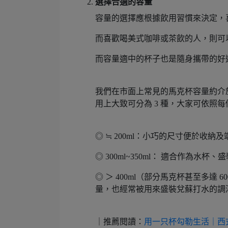
選擇合適的容量
容量的選擇應根據飲用習慣來決定，
而喜歡喝美式咖啡或茶飲的人，則可
而容量適中的杯子也是隨身攜帶的好
我們在市面上常見的馬克杯容量約介於 
用上大致可分為 3 種，大家可依照
◎ ≒ 200ml：小巧的尺寸便於收
◎ 300ml~350ml： 適合作為
◎ ＞ 400ml（部分馬克杯甚至多
量，也經常被用來盛裝兌蘇打水的調
｜推薦閱讀：
用一只杯勾勒生活｜西