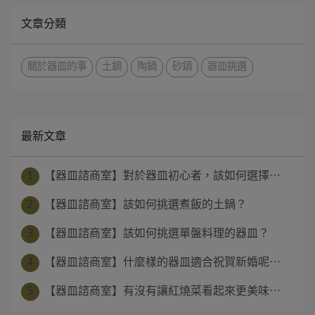
文章分類
關於器皿的事
土鍋
陶鍋
砂鍋
器皿挑選
最新文章
1
【器皿諮商室】對於器皿初心者，該如何選擇⋯
2
【器皿諮商室】該如何挑選煮飯的土鍋？
3
【器皿諮商室】該如何挑選單盤料理的器皿？
4
【器皿諮商室】什麼樣的器皿適合祝賀新婚呢⋯
5
【器皿諮商室】有沒有讓紅燒菜看起來更美味⋯