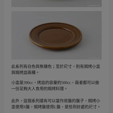
此系列有白色與焦糖色；至於尺寸，則有焗烤小盅
與焗烤皿兩種。
小盅是390cc，烤皿的容量約500cc，兩者都可以做
一份足夠大人食用的焗烤料理。
此外，這個系列還有可以當作底盤的盤子，焗烤小
盅使用S盤，焗烤盤使用L盤，是恰到好處的尺寸。