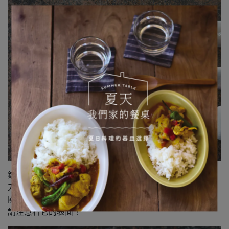
鐫刻著系列名稱「buffet」以及「STUDIO M'」的標誌。
刀叉湯匙上打著標誌，感覺挺時髦的，對吧？
關於buffet系列，還有一點要特別介紹。
請注意看它的表面！