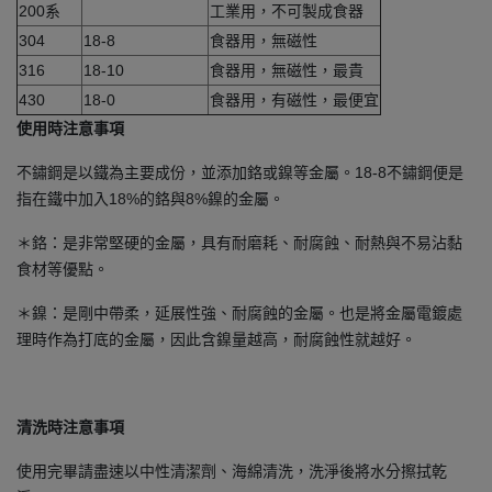
200系
工業用，不可製成食器
304
18-8
食器用，無磁性
316
18-10
食器用，無磁性，最貴
430
18-0
食器用，有磁性，最便宜
使用時注意事項
不鏽鋼是以鐵為主要成份，並添加鉻或鎳等金屬。18-8不鏽鋼便是
指在鐵中加入18%的鉻與8%鎳的金屬。
＊鉻：是非常堅硬的金屬，具有耐磨耗、耐腐蝕、耐熱與不易沾黏
食材等優點。
＊鎳：是剛中帶柔，延展性強、耐腐蝕的金屬。也是將金屬電鍍處
理時作為打底的金屬，因此含鎳量越高，耐腐蝕性就越好。
清洗時注意事項
使用完畢請盡速以中性清潔劑、海綿清洗，洗淨後將水分擦拭乾