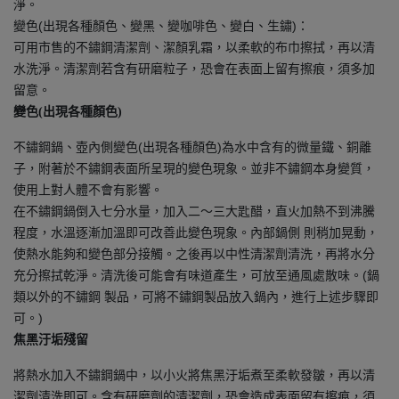
淨。
變色(出現各種顏色、變黑、變咖啡色、變白、生鏽)：
可用市售的不鏽鋼清潔劑、潔顏乳霜，以柔軟的布巾擦拭，再以清
水洗淨。清潔劑若含有研磨粒子，恐會在表面上留有擦痕，須多加
留意。
變色(出現各種顏色)
不鏽鋼鍋、壺內側變色(出現各種顏色)為水中含有的微量鐵、銅離
子，附著於不鏽鋼表面所呈現的變色現象。並非不鏽鋼本身變質，
使用上對人體不會有影響。
在不鏽鋼鍋倒入七分水量，加入二～三大匙醋，直火加熱不到沸騰
程度，水溫逐漸加溫即可改善此變色現象。內部鍋側 則稍加晃動，
使熱水能夠和變色部分接觸。之後再以中性清潔劑清洗，再將水分
充分擦拭乾淨。清洗後可能會有味道產生，可放至通風處散味。(鍋
類以外的不鏽鋼 製品，可將不鏽鋼製品放入鍋內，進行上述步驟即
可。)
焦黑汙垢殘留
將熱水加入不鏽鋼鍋中，以小火將焦黑汙垢煮至柔軟發皺，再以清
潔劑清洗即可。含有研磨劑的清潔劑，恐會造成表面留有擦痕，須