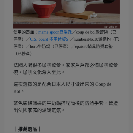
使用的器皿：
mame spoon豆湯匙
／coup de bol歐蕾碗（已
停產）／
C.S. board 多用途板S
／numbersNo.18濾網杓（已
停產）／horo牛奶鍋（已停產）／epais#8鍋具防燙套墊
（已停產）
法國人喝很多咖啡歐蕾。家家戶戶都必備咖啡歐蕾
碗，咖啡文化深入至此。
這次選擇的是配合日本人尺寸做出來的 Coup de
Bol。
茶色線條飾邊的牛奶鍋搭配簡樸的防熱手套，營造
出法國家庭的溫暖氣氛。
｜推薦選品｜