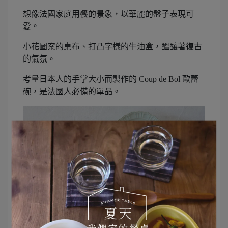
想像法國家庭用餐的景象，以華麗的盤子表現可
愛。
小花圖案的桌布、打凸字樣的牛油盒，醞釀著復古
的氣氛。
考量日本人的手掌大小而製作的 Coup de Bol 歐蕾
碗，是法國人必備的單品。
使用的器皿：
Arrondi奶油盒
／Teak cutting板 矩形（已停
產）／
Grise刻紋缽S
／coup de bol歐蕾碗（已停產）／