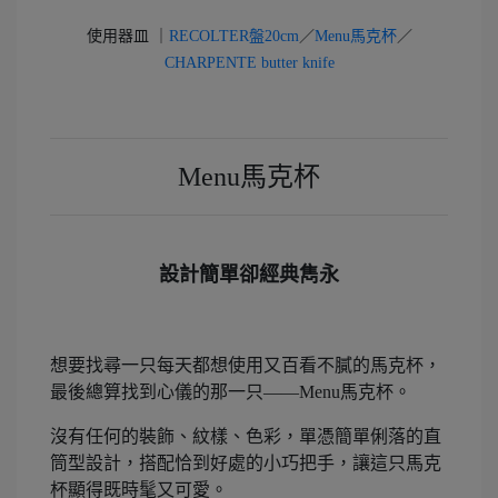
使用器皿 ｜
RECOLTER盤20cm
／
Menu馬克杯
／
CHARPENTE butter knife
Menu馬克杯
設計簡單卻經典雋永
想要找尋一只每天都想使用又百看不膩的馬克杯，
最後總算找到心儀的那一只——Menu馬克杯。
沒有任何的裝飾、紋樣、色彩，單憑簡單俐落的直
筒型設計，搭配恰到好處的小巧把手，讓這只馬克
杯顯得既時髦又可愛。