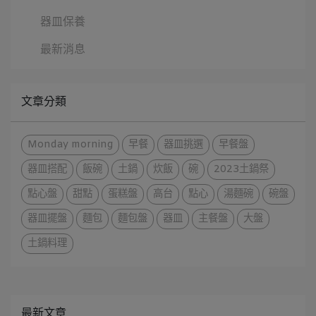
器皿保養
最新消息
文章分類
Monday morning
早餐
器皿挑選
早餐盤
器皿搭配
飯碗
土鍋
炊飯
碗
2023土鍋祭
點心盤
甜點
蛋糕盤
高台
點心
湯麵碗
碗盤
器皿擺盤
麵包
麵包盤
器皿
主餐盤
大盤
土鍋料理
最新文章