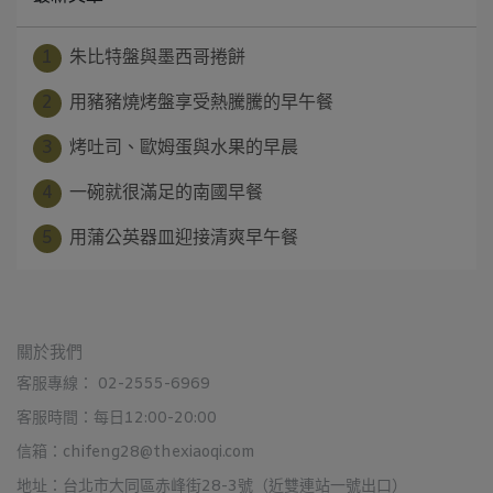
1
朱比特盤與墨西哥捲餅
2
用豬豬燒烤盤享受熱騰騰的早午餐
3
烤吐司、歐姆蛋與水果的早晨
4
一碗就很滿足的南國早餐
5
用蒲公英器皿迎接清爽早午餐
關於我們
客服專線： 02-2555-6969
客服時間：每日12:00-20:00
信箱：chifeng28@thexiaoqi.com
地址：台北市大同區赤峰街28-3號（近雙連站一號出口）