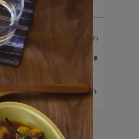
最新文章
1
朱比特盤與墨西哥捲餅
2
用豬豬燒烤盤享受熱騰騰的
早午餐
吋
3
烤吐司、歐姆蛋與水果的早
晨
氛
4
一碗就很滿足的南國早餐
5
用蒲公英器皿迎接清爽早午
餐