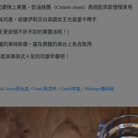
上果醬、奶油抹醬（Clotted cream）再搭配茶飲慢慢享用
味司康，就連伊莉莎白英國女王也是愛不釋手
王更是個不折不扣的果醬派呢！）
爐的美味斯康，擺在典雅的高台上各自取用
一起來頓英式十足的司康早餐吧！
AI Scena高台皿
／
Gentil馬克杯
／
Gentil茶盤
／
Melanger醬料碗
不已的 Scena 高台皿