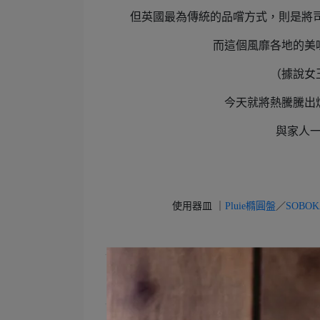
但英國最為傳統的品嚐方式，則是將司康抹
而這個風靡各地的美
（據說女
今天就將熱騰騰出
與家人
使用器皿 ｜
Pluie橢圓盤
／
SOBOK
令人心動