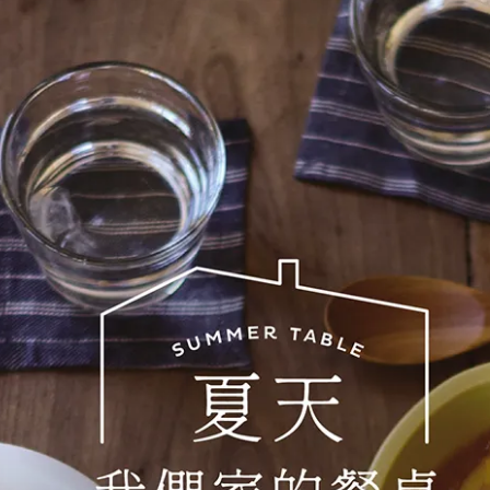
餐桌熠熠生輝的高雅器皿
na高台皿上場吧！
度的高台皿，整體的餐桌視覺就能變得既有層次又頗富韻律感。
吋（約 23 公分）的蛋糕，但為了營造出漂亮的留白效果，放上 6 
，透過淺藍／白／深灰三種不同的色調，就能展現出無比的高雅
三明治、可麗餅、水果，或是擺放中式的傳統糕點也會很不錯呢！