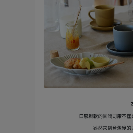
口感鬆軟的圓潤司康不僅
雖然來到台灣後的