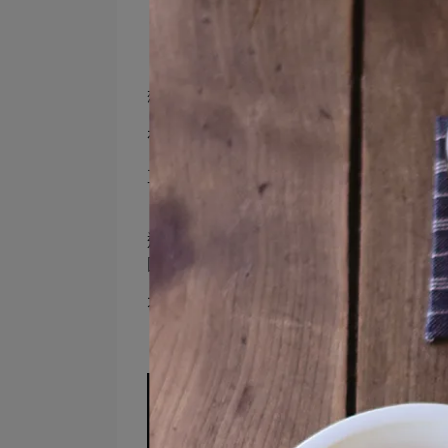
讓
想讓餐桌氣氛變得迷人非凡時，就派上 Sce
在擺滿了平盤的餐桌上，放上一只具有高
直徑約 24 公分的高台皿，雖然可放上 8 
（約 18 公分）蛋糕的尺寸最為合適了！
這款高台皿的器型簡約，沒有過多的裝飾
圍。
不只是放上蛋糕、finger food，將