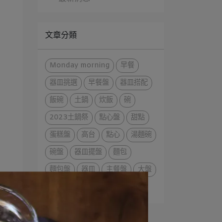
文章分類
Monday morning
早餐
器皿挑選
早餐盤
器皿搭配
飯碗
土鍋
炊飯
碗
2023土鍋祭
點心盤
甜點
蛋糕盤
高台
點心
湯麵碗
碗盤
器皿擺盤
麵包
麵包盤
器皿
主餐盤
大盤
土鍋料理