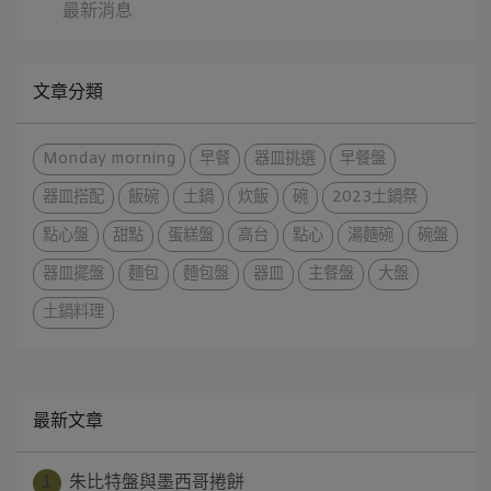
最新消息
文章分類
Monday morning
早餐
器皿挑選
早餐盤
器皿搭配
飯碗
土鍋
炊飯
碗
2023土鍋祭
點心盤
甜點
蛋糕盤
高台
點心
湯麵碗
碗盤
器皿擺盤
麵包
麵包盤
器皿
主餐盤
大盤
土鍋料理
最新文章
1
朱比特盤與墨西哥捲餅