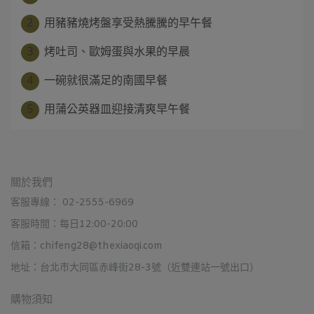
2
用豬豬燒烤盤享受熱騰騰的早午餐
3
烤吐司、歐姆蛋與水果的早晨
4
一碗就很滿足的南國早餐
5
用蒲公英器皿迎接清爽早午餐
關於我們
客服專線： 02-2555-6969
客服時間：每日12:00-20:00
信箱：chifeng28@thexiaoqi.com
地址：台北市大同區赤峰街28-3號（近雙連站一號出口）
購物須知