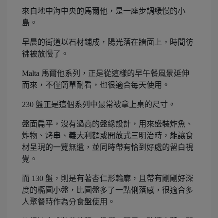
來自地中海中央的馬爾他，是一座步調緩慢的小
島。
早晨的街道以石材鋪成，陽光落在牆面上，時間彷
彿被放慢了。
Malta 馬爾他系列，正是從這樣的早午餐風景延伸
而來，不僅簡單耐看，也很適合每天使用。
230 盤正是這個系列中最常被拿上桌的尺寸。
盤面扁平，沒有過高的盤緣設計，用來盛裝炸魚、
炸物、烤串、義大利麵或開放式三明治時，能讓食
材呈現的一覽無遺，並同時帶有恰到好處的留白視
覺。
而 130 盤，則是有著杏仁形輪廓，且帶有剛剛好深
度的橢圓小盤，比圓盤多了一點俐落感，很適合多
人聚餐時作為分食盤使用。