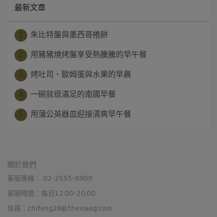
最新文章
1
朱比特盤與墨西哥捲餅
2
用豬豬燒烤盤享受熱騰騰的早午餐
3
烤吐司、歐姆蛋與水果的早晨
4
一碗就很滿足的南國早餐
5
用蒲公英器皿迎接清爽早午餐
關於我們
客服專線： 02-2555-6969
客服時間：每日12:00-20:00
信箱：chifeng28@thexiaoqi.com