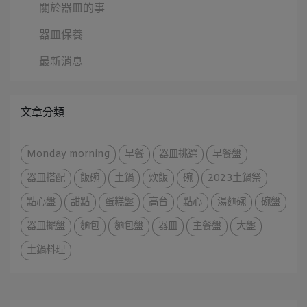
關於器皿的事
器皿保養
最新消息
文章分類
Monday morning
早餐
器皿挑選
早餐盤
器皿搭配
飯碗
土鍋
炊飯
碗
2023土鍋祭
點心盤
甜點
蛋糕盤
高台
點心
湯麵碗
碗盤
器皿擺盤
麵包
麵包盤
器皿
主餐盤
大盤
土鍋料理