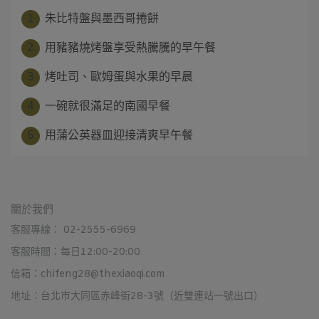
1
朱比特盤與墨西哥捲餅
2
用豬豬燒烤盤享受熱騰騰的早午餐
3
烤吐司、歐姆蛋與水果的早晨
4
一碗就很滿足的南國早餐
5
用蒲公英器皿迎接清爽早午餐
關於我們
客服專線： 02-2555-6969
客服時間：每日12:00-20:00
信箱：chifeng28@thexiaoqi.com
地址：台北市大同區赤峰街28-3號（近雙連站一號出口）