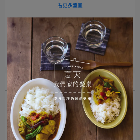
看更多盤皿
文章分類
Monday morning
所有文章主題
選品推薦
Monday Morning 早餐器皿
二十四節氣
器皿與我的小小擺盤