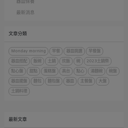
器皿保養
最新消息
文章分類
Monday morning
早餐
器皿挑選
早餐盤
器皿搭配
飯碗
土鍋
炊飯
碗
2023土鍋祭
點心盤
甜點
蛋糕盤
高台
點心
湯麵碗
碗盤
器皿擺盤
麵包
麵包盤
器皿
主餐盤
大盤
土鍋料理
最新文章