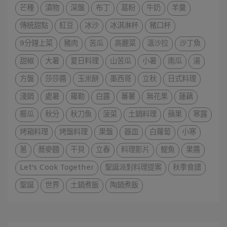
芒種
漬物
深盤
布丁
葛粉
牛奶
羊羹
傳統甜點
紅豆
冰沙
冰淇淋杯
豬口杯
9分鐘上菜
豬肉
苦瓜
高麗菜
溫沙拉
沙丁魚
甜椒
大暑
夏日料理
山苦瓜
小暑
南瓜
湯
方盤
莎莎醬
玉米餅
墨西哥
立秋
日式料理
淺鍋
處暑
羅勒
白露
蕃薯
無花果
蓮藕
櫛瓜
秋分
秋刀魚
菠菜
土鍋料理
蘋果
寒露
烤箱料理
烤盤料理
果盤
器皿
白蘿蔔
小寒
蔥
蕎麥麵
干貝
立春
料理影片
鯷魚
果醬
Let's Cook Together
聖誕派對料理提案
秋季食譜
聖誕
世界
土鍋煮飯
陶鍋煮飯