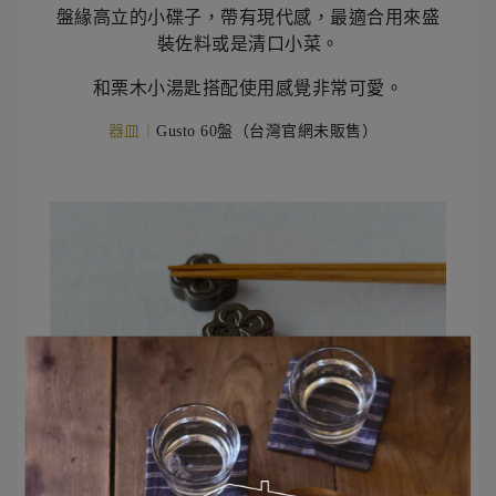
盤緣高立的小碟子，帶有現代感，最適合用來盛
裝佐料或是清口小菜。
和栗木小湯匙搭配使用感覺非常可愛。
器皿｜
Gusto 60盤（台灣官網未販售）
選用這款筷架，像是用小花來妝點餐桌，不經意
就為餐桌增添華麗感。