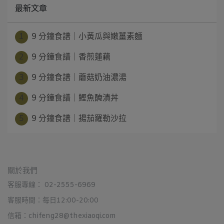
最新文章
1
9 分鐘食譜｜小黃瓜與嫩薑素麵
2
9 分鐘食譜｜香煎蓮藕
3
9 分鐘食譜｜蘑菇奶油濃湯
4
9 分鐘食譜｜鰹魚醃漬丼
5
9 分鐘食譜｜揚茄羅勒沙拉
關於我們
客服專線： 02-2555-6969
客服時間：每日12:00-20:00
信箱：chifeng28@thexiaoqi.com