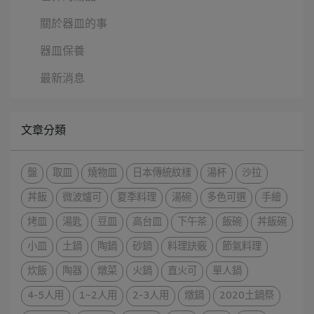
關於器皿的事
器皿保養
最新消息
文章分類
盤
取皿
燒物皿
日本傳統紋樣
湯杯
沙拉
丼飯
微波爐可
夏季料理
湯碗
多色可選
手繪
烤皿
湯匙
豆皿
高台皿
下午茶
飯碗
丼飯碗
小皿
土鍋
陶鍋
砂鍋
料理訣竅
節氣料理
炊飯
陶器
燉菜
火鍋
直火可
單人鍋
4-5人用
1~2人用
2-3人用
燉鍋
2020土鍋祭