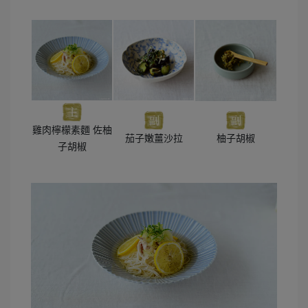
雞肉檸檬素麵 佐柚
茄子嫩薑沙拉
柚子胡椒
子胡椒