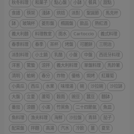
秋冬料理
和菓子
點心盤
小缽
餐具
甜點
食譜
筷架
淺缽
烘焙
派對
聖誕節
馬克杯
缽
玻璃杯
菱形盤
橢圓盤
飲品
熱紅酒
義大利麵
料理教室
雨水
Cartoccio
義式料理
春季料理
春季
茶杯
烤盤
可麗餅
三明治
派對料理
小土鍋
乳酪
小盤
中盤
西班牙料理
洋蔥
驚蟄
涼拌
義大利料理
單盤料理
馬鈴薯
清明
蛤蜊
春分
炸物
優格
焗烤
紅蘿蔔
小黃瓜
西瓜
水果
味增湯
碗
沙拉碗
沙拉缽
大盤
立夏
蘆筍
穀雨
豌豆
蠶豆
麵缽
番茄
涼麵
小滿
竹莢魚
二十四節氣
魚皿
魚料理
漁夫料理
海鮮
沙拉盤
青蒜
茄子
配菜盤
拌麵
高湯
汽水
冷飲
薑
夏至