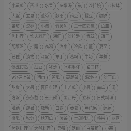
小黃瓜
西瓜
水果
味增湯
碗
沙拉碗
沙拉缽
大盤
立夏
蘆筍
穀雨
豌豆
蠶豆
麵缽
番茄
涼麵
小滿
竹莢魚
二十四節氣
魚皿
魚料理
漁夫料理
海鮮
沙拉盤
青蒜
茄子
配菜盤
拌麵
高湯
汽水
冷飲
薑
夏至
芒種
漬物
深盤
布丁
葛粉
牛奶
羊羹
傳統甜點
紅豆
冰沙
冰淇淋杯
豬口杯
9分鐘上菜
豬肉
苦瓜
高麗菜
溫沙拉
沙丁魚
甜椒
大暑
夏日料理
山苦瓜
小暑
南瓜
湯
方盤
莎莎醬
玉米餅
墨西哥
立秋
日式料理
淺鍋
處暑
羅勒
白露
蕃薯
無花果
蓮藕
櫛瓜
秋分
秋刀魚
菠菜
土鍋料理
蘋果
寒露
烤箱料理
烤盤料理
果盤
器皿
白蘿蔔
小寒