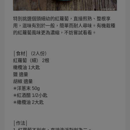
特別挑選個頭細幼的紅蘿蔔，直接煎熟、整根享
用，滋味有別於一般，簡單而耐人尋味。有機栽種
的紅蘿蔔風味更為濃縮，不妨嘗試看看。
│食材│（2人份）
紅蘿蔔（細） 2根
橄欖油 1大匙
鹽 適量
胡椒 適量
✳︎洋蔥末 50g
✳︎紅酒醋 1/2小匙
✳︎橄欖油 2大匙
│作法│