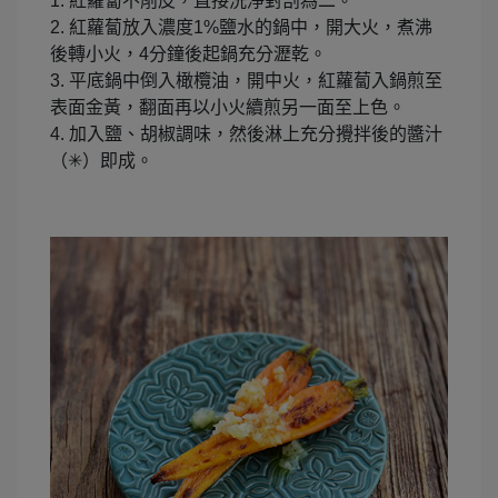
1. 紅蘿蔔不削皮，直接洗淨對剖為二。
2. 紅蘿蔔放入濃度1%鹽水的鍋中，開大火，煮沸
後轉小火，4分鐘後起鍋充分瀝乾。
3. 平底鍋中倒入橄欖油，開中火，紅蘿蔔入鍋煎至
表面金黃，翻面再以小火續煎另一面至上色。
4. 加入鹽、胡椒調味，然後淋上充分攪拌後的醬汁
（✳︎）即成。