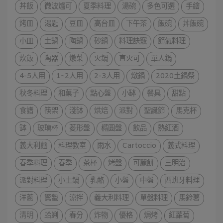
丼飯
微波爐可
夏季料理
湯碗
多色可選
手繪
烤皿
湯匙
豆皿
高台皿
下午茶
飯碗
丼飯碗
小皿
土鍋
陶鍋
砂鍋
料理訣竅
節氣料理
炊飯
陶器
燉菜
火鍋
直火可
單人鍋
4-5人用
1~2人用
2-3人用
燉鍋
2020土鍋祭
秋冬料理
和菓子
點心盤
小缽
餐具
甜點
食譜
筷架
淺缽
烘焙
派對
聖誕節
馬克杯
缽
玻璃杯
菱形盤
橢圓盤
飲品
熱紅酒
義大利麵
料理教室
雨水
Cartoccio
義式料理
春季料理
春季
茶杯
烤盤
可麗餅
三明治
派對料理
小土鍋
乳酪
小盤
中盤
西班牙料理
洋蔥
驚蟄
涼拌
義大利料理
單盤料理
馬鈴薯
清明
蛤蜊
春分
炸物
優格
焗烤
紅蘿蔔