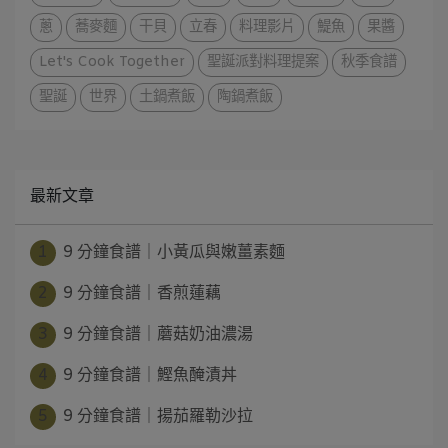
蔥
蕎麥麵
干貝
立春
料理影片
鯷魚
果醬
Let's Cook Together
聖誕派對料理提案
秋季食譜
聖誕
世界
土鍋煮飯
陶鍋煮飯
最新文章
1
9 分鐘食譜｜小黃瓜與嫩薑素麵
2
9 分鐘食譜｜香煎蓮藕
3
9 分鐘食譜｜蘑菇奶油濃湯
4
9 分鐘食譜｜鰹魚醃漬丼
5
9 分鐘食譜｜揚茄羅勒沙拉