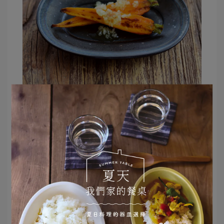
Mariniere盤
的黑色胎土存在感十足，無論是黑色鐵
釉或濃厚白釉，都會讓料理看起來非常時髦。
文章分類
食譜
紅蘿蔔