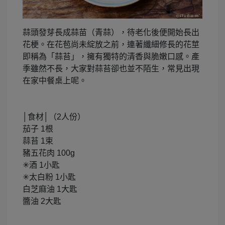
蒜頭發芽長成蒜苗（青蒜），待老化後便開始長出
花梗。在花苞尚未綻放之前，連著纖細修長的花莖
即稱為「蒜苔」，擁有獨特的清香與脆嫩口感。產
季雖然不長，大家對蒜苔卻也並不陌生，常見出現
在家中餐桌上呢。
│食材│（2人份）
茄子 1根
蒜苔 1束
豬五花肉 100g
✳︎酒 1小匙
✳︎太白粉 1小匙
白芝麻油 1大匙
醬油 2大匙