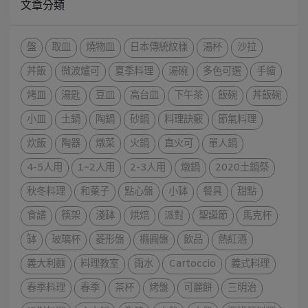
文章分類
盤
取皿
燒物皿
日本傳統紋樣
湯杯
沙拉
丼飯
微波爐可
夏季料理
湯碗
多色可選
手繪
烤皿
湯匙
豆皿
高台皿
下午茶
飯碗
丼飯碗
小皿
土鍋
陶鍋
砂鍋
料理訣竅
節氣料理
炊飯
陶器
燉菜
火鍋
直火可
單人鍋
4-5人用
1~2人用
2-3人用
燉鍋
2020土鍋祭
秋冬料理
和菓子
點心盤
小缽
餐具
甜點
食譜
筷架
淺缽
烘焙
派對
聖誕節
馬克杯
缽
玻璃杯
菱形盤
橢圓盤
飲品
熱紅酒
義大利麵
料理教室
雨水
Cartoccio
義式料理
春季料理
春季
茶杯
烤盤
可麗餅
三明治