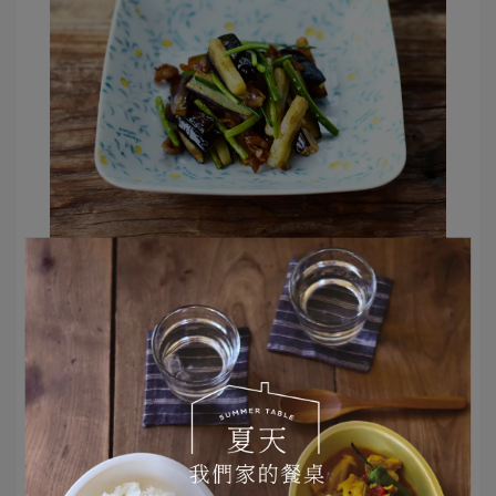
Citron盤
面佈滿檸檬果實與枝葉的圖案，色彩與氣
氛都十分輕鬆明亮。
文章分類