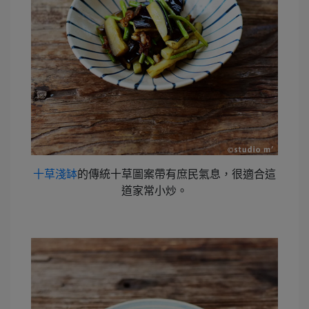
十草淺缽
的傳統十草圖案帶有庶民氣息，很適合這
道家常小炒。