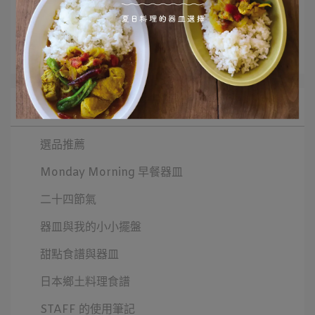
小缽
小盤
青蒜
茄子
配菜盤
所有文章主題
選品推薦
Monday Morning 早餐器皿
二十四節氣
器皿與我的小小擺盤
甜點食譜與器皿
日本鄉土料理食譜
STAFF 的使用筆記