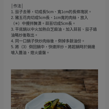
│作法│
1. 茄子去蒂，切成長5cm、寬1cm的長條塊狀。
2. 豬五花肉切成5cm長、1cm寬的肉絲，放入
（✳︎）中攪拌醃漬。蒜苔切成5cm長。
3. 平底鍋以中火加熱白芝麻油，加入蒜苔、茄子過
油略炒後取出。
4. 同一口鍋子快炒肉絲後，倒掉多餘油份。
5. 將（3）倒回鍋中，快速拌炒。將起鍋時於鍋邊
嗆入醬油，熄火盛盤。