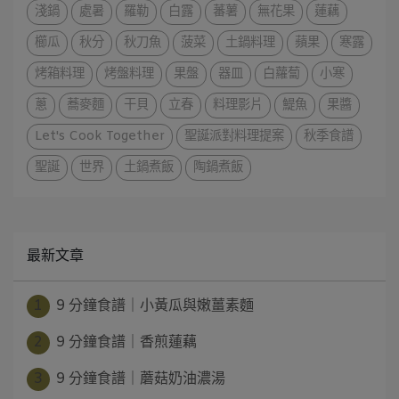
淺鍋
處暑
羅勒
白露
蕃薯
無花果
蓮藕
櫛瓜
秋分
秋刀魚
菠菜
土鍋料理
蘋果
寒露
烤箱料理
烤盤料理
果盤
器皿
白蘿蔔
小寒
蔥
蕎麥麵
干貝
立春
料理影片
鯷魚
果醬
Let's Cook Together
聖誕派對料理提案
秋季食譜
聖誕
世界
土鍋煮飯
陶鍋煮飯
最新文章
1
9 分鐘食譜｜小黃瓜與嫩薑素麵
2
9 分鐘食譜｜香煎蓮藕
3
9 分鐘食譜｜蘑菇奶油濃湯