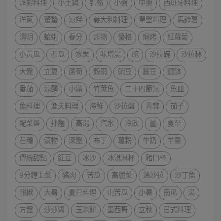
派對料理
小土鍋
乳酪
小盤
中盤
西班牙料理
洋蔥
驚蟄
涼拌
義大利料理
單盤料理
馬鈴薯
清明
蛤蜊
春分
炸物
優格
焗烤
紅蘿蔔
小黃瓜
西瓜
水果
味增湯
碗
沙拉碗
沙拉缽
大盤
立夏
蘆筍
穀雨
豌豆
蠶豆
麵缽
番茄
涼麵
小滿
竹莢魚
二十四節氣
魚皿
魚料理
漁夫料理
海鮮
沙拉盤
青蒜
茄子
配菜盤
拌麵
高湯
汽水
冷飲
薑
夏至
芒種
漬物
深盤
布丁
葛粉
牛奶
羊羹
傳統甜點
紅豆
冰沙
冰淇淋杯
豬口杯
9分鐘上菜
豬肉
苦瓜
高麗菜
溫沙拉
沙丁魚
甜椒
大暑
夏日料理
山苦瓜
小暑
南瓜
湯
方盤
莎莎醬
玉米餅
墨西哥
立秋
日式料理