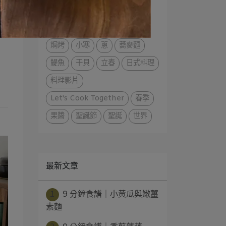
寒露
烤箱料理
烤盤料理
果盤
器皿
缽
白蘿蔔
焗烤
小寒
蔥
蕎麥麵
鯷魚
干貝
立春
日式料理
料理影片
Let's Cook Together
春季
果醬
聖誕節
聖誕
世界
最新文章
1
9 分鐘食譜｜小黃瓜與嫩薑
素麵