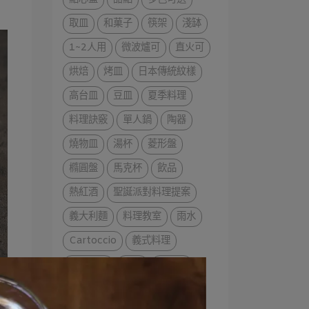
取皿
和菓子
筷架
淺缽
1~2人用
微波爐可
直火可
烘焙
烤皿
日本傳統紋樣
高台皿
豆皿
夏季料理
料理訣竅
單人鍋
陶器
燒物皿
湯杯
菱形盤
橢圓盤
馬克杯
飲品
熱紅酒
聖誕派對料理提案
義大利麵
料理教室
雨水
Cartoccio
義式料理
春季料理
派對
可麗餅
三明治
派對料理
小土鍋