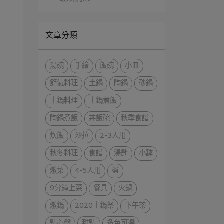
文章分類
湯碗
手繪
飯碗
小皿
節氣料理
土鍋
陶鍋
砂鍋
土鍋料理
土鍋煮飯
陶鍋煮飯
丼飯碗
秋季食譜
炊飯
沙拉
2-3人用
秋冬料理
食譜
湯匙
小缽
燉菜
4-5人用
盤
9分鐘上菜
餐具
火鍋
燉鍋
2020土鍋祭
下午茶
點心盤
甜點
多色可選