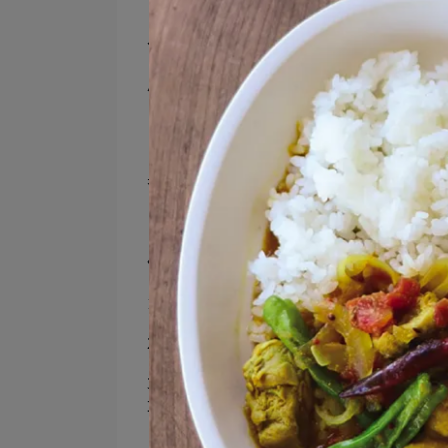
｜食譜｜
食材（2人份）
小茄子 2 根
＊醋 1 大匙
＊醬油 1 大匙
＊芝麻油 1 小匙
香菜 適量
作法
1. 將茄子的蒂頭切掉，排放在耐熱盤中，
2. 用保鮮膜輕覆茄子，並在微波爐中加熱 3-
3. 將加熱後的茄子手撕成條狀，擺放在盤
功告成！