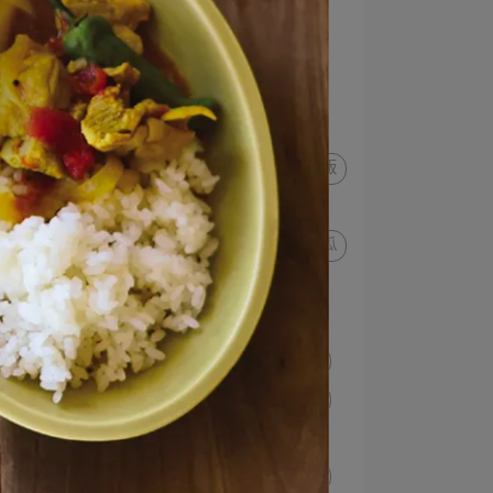
布丁
葛粉
牛奶
羊羹
傳統甜點
紅豆
冰沙
冰淇淋杯
豬口杯
豬肉
苦瓜
高麗菜
溫沙拉
沙丁魚
甜椒
沙拉缽
丼飯
小暑
大暑
夏日料理
山苦瓜
沙拉碗
涼麵
南瓜
湯
拌麵
深盤
漬物
方盤
莎莎醬
玉米餅
墨西哥
立秋
淺鍋
處暑
羅勒
白露
蕃薯
無花果
便大
蓮藕
乳酪
櫛瓜
秋分
秋刀魚
菠菜
烤盤
蘋果