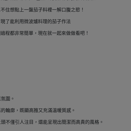
忍不住想點上一盤茄子料裡一解口腹之慾！
發現了能利用微波爐料理的茄子作法
調過程都非常簡單，現在就一起來做做看吧！
庭氛圍。
落的輪廓，既顯高雅又充滿溫暖質感。
上頭不僅引人注目，還能呈現出簡潔而高貴的風格。