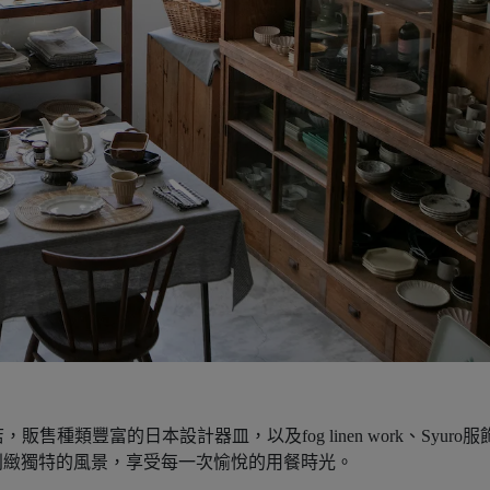
售種類豐富的日本設計器皿，以及​fog linen work、Syuro服
別緻獨特的風景，享受每一次愉悅的用餐時光。​