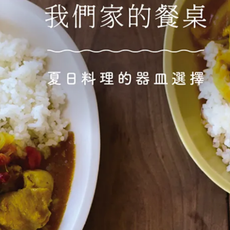
並將標示有 ＊ 符號的調味料混合均勻備用。
4 分鐘。
中，淋上混合好的調味料（步驟 1），再撒上適量香菜作為裝飾