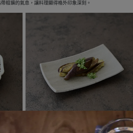
略帶粗獷的氣息，讓料理顯得格外印象深刻。
Kashiwade 6寸燒物皿