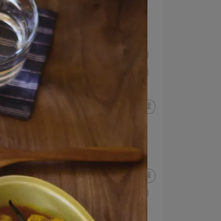
西班牙料理
中盤
小盤
洋蔥
驚蟄
涼拌
義大利料理
馬鈴薯
清明
蛤蜊
春分
炸物
紅蘿蔔
小黃瓜
優格
西瓜
水果
味增湯
碗
立夏
蘆筍
穀雨
豌豆
蠶豆
單盤料理
大盤
麵缽
番茄
小滿
竹莢魚
二十四節氣
魚皿
魚料理
漁夫料理
海鮮
沙拉盤
青蒜
茄子
配菜盤
高湯
玻璃杯
茶杯
汽水
冷飲
薑
夏至
芒種