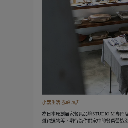
小器生活 赤峰28店
為日本原創居家餐具品牌STUDIO M'專門店，販
雜貨選​物等，期待為你們家中的餐桌營造