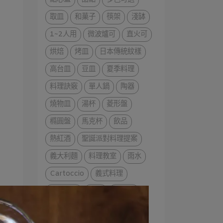
取皿
和菓子
筷架
淺缽
1~2人用
微波爐可
直火可
烘焙
烤皿
日本傳統紋樣
高台皿
豆皿
夏季料理
料理訣竅
單人鍋
陶器
燒物皿
湯杯
菱形盤
橢圓盤
馬克杯
飲品
熱紅酒
聖誕派對料理提案
義大利麵
料理教室
雨水
Cartoccio
義式料理
春季料理
派對
可麗餅
三明治
派對料理
小土鍋