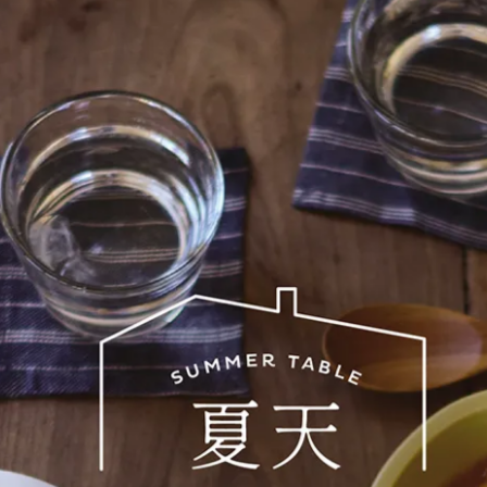
Globe 地球盤 薄荷
盤子具存在感，能為餐桌增添愉快的氛圍。