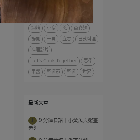
寒露
烤箱料理
烤盤料理
果盤
器皿
缽
白蘿蔔
焗烤
小寒
蔥
蕎麥麵
鯷魚
干貝
立春
日式料理
料理影片
Let's Cook Together
春季
果醬
聖誕節
聖誕
世界
最新文章
1
9 分鐘食譜｜小黃瓜與嫩薑
素麵