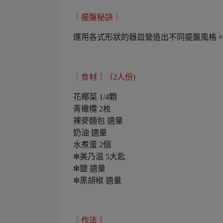
｜擺盤秘訣｜
運用各式形狀的器皿營造出不同擺盤風格
｜食材｜（2人份)
花椰菜 1/4顆
青橄欖 2枚
裸麥麵包 適量
奶油 適量
水煮蛋 2個
❇︎美乃滋 5大匙
❇︎鹽 適量
❇︎黒胡椒 適量
｜作法｜