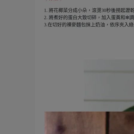
1. 將花椰菜分成小朵，滾燙30秒後撈起
2. 將煮好的蛋白大致切碎，加入蛋黃和❇︎
3.在切好的裸麥麵包抹上奶油，依序夾入