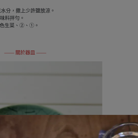
瀝乾水分，撒上少許鹽放涼。
調味料拌勻。
綠色生菜、②、①。
—— 關於器皿 ——