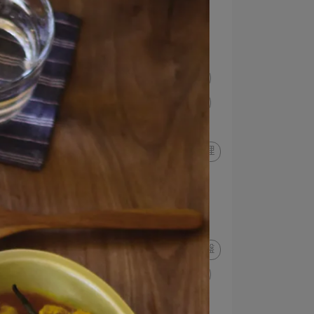
西班牙料理
中盤
小盤
洋蔥
驚蟄
涼拌
義大利料理
馬鈴薯
清明
蛤蜊
春分
炸物
紅蘿蔔
小黃瓜
優格
西瓜
水果
味增湯
碗
立夏
蘆筍
穀雨
豌豆
蠶豆
單盤料理
大盤
麵缽
番茄
小滿
竹莢魚
二十四節氣
魚皿
魚料理
漁夫料理
海鮮
沙拉盤
青蒜
茄子
配菜盤
高湯
玻璃杯
茶杯
汽水
冷飲
薑
夏至
芒種