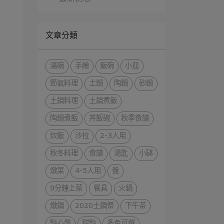
文章分類
湯碗
手繪
飯碗
小皿
節氣料理
土鍋
陶鍋
砂鍋
土鍋料理
土鍋煮飯
陶鍋煮飯
丼飯碗
秋季食譜
炊飯
沙拉
2-3人用
秋冬料理
食譜
湯匙
小缽
燉菜
4-5人用
盤
9分鐘上菜
餐具
火鍋
燉鍋
2020土鍋祭
下午茶
點心盤
甜點
多色可選