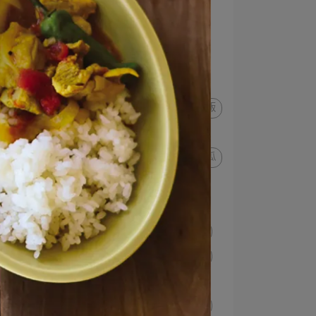
布丁
葛粉
牛奶
羊羹
傳統甜點
紅豆
冰沙
冰淇淋杯
豬口杯
豬肉
苦瓜
高麗菜
溫沙拉
沙丁魚
甜椒
沙拉缽
丼飯
小暑
大暑
夏日料理
山苦瓜
沙拉碗
涼麵
南瓜
湯
拌麵
深盤
漬物
方盤
莎莎醬
玉米餅
墨西哥
立秋
淺鍋
處暑
羅勒
白露
蕃薯
無花果
蓮藕
乳酪
櫛瓜
秋分
秋刀魚
菠菜
烤盤
蘋果