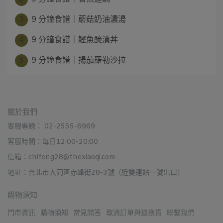
3
9 分鐘食譜｜蘑菇奶油濃湯
4
9 分鐘食譜｜鰹魚醃漬丼
5
9 分鐘食譜｜揚茄羅勒沙拉
關於我們
客服專線： 02-2555-6969
客服時間：每日12:00-20:00
信箱：chifeng28@thexiaoqi.com
地址：台北市大同區赤峰街28-3號（近雙連站一號出口）
購物須知
門市資訊
購物須知
常見問答
取消訂單與退換貨
聯繫我們