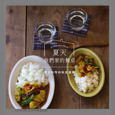
文章分類
9分鐘上菜
所有文章主題
選品推薦
Monday Morning 早餐器皿
二十四節氣
器皿與我的小小擺盤
甜點食譜與器皿
日本鄉土料理食譜