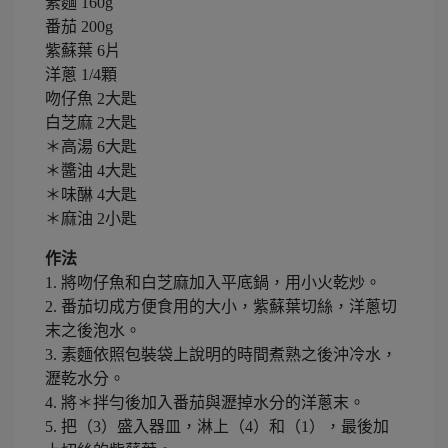
素麵 160g
番茄 200g
紫蘇葉 6片
洋蔥 1/4顆
吻仔魚 2大匙
白芝麻 2大匙
＊高湯 6大匙
＊醬油 4大匙
＊味醂 4大匙
＊麻油 2小匙
作法
1. 將吻仔魚和白芝麻加入平底鍋，用小火乾炒。
2. 番茄切成方便食用的大小，紫蘇葉切絲，洋蔥切
末之後泡水。
3. 素麵依照包裝袋上說明的時間煮熟之後沖冷水，
瀝乾水分。
4. 將＊拌勻後加入番茄與瀝掉水分的洋蔥末。
5. 把（3）盛入器皿，淋上（4）和（1），最後加