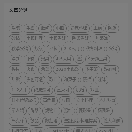
文章分類
湯碗
手繪
飯碗
小皿
節氣料理
土鍋
陶鍋
砂鍋
土鍋料理
土鍋煮飯
陶鍋煮飯
丼飯碗
秋季食譜
炊飯
沙拉
2-3人用
秋冬料理
食譜
湯匙
小缽
燉菜
4-5人用
盤
9分鐘上菜
餐具
火鍋
燉鍋
2020土鍋祭
下午茶
點心盤
甜點
多色可選
取皿
和菓子
筷架
淺缽
1~2人用
微波爐可
直火可
烘焙
烤皿
日本傳統紋樣
高台皿
豆皿
夏季料理
料理訣竅
單人鍋
陶器
燒物皿
湯杯
菱形盤
橢圓盤
馬克杯
飲品
熱紅酒
聖誕派對料理提案
義大利麵
料理教室
雨水
Cartoccio
義式料理
春季料理