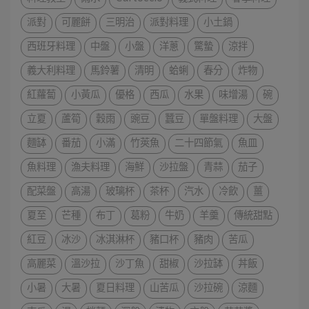
派對
可麗餅
三明治
派對料理
小土鍋
西班牙料理
中盤
小盤
洋蔥
驚蟄
涼拌
義大利料理
馬鈴薯
清明
蛤蜊
春分
炸物
紅蘿蔔
小黃瓜
優格
西瓜
水果
味增湯
碗
立夏
蘆筍
穀雨
豌豆
蠶豆
單盤料理
大盤
麵缽
番茄
小滿
竹莢魚
二十四節氣
魚皿
魚料理
漁夫料理
海鮮
沙拉盤
青蒜
茄子
配菜盤
高湯
玻璃杯
茶杯
汽水
冷飲
薑
夏至
芒種
布丁
葛粉
牛奶
羊羹
傳統甜點
紅豆
冰沙
冰淇淋杯
豬口杯
豬肉
苦瓜
高麗菜
溫沙拉
沙丁魚
甜椒
沙拉缽
丼飯
小暑
大暑
夏日料理
山苦瓜
沙拉碗
涼麵