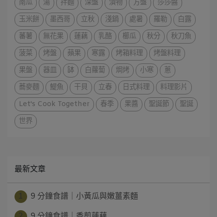
南瓜
湯
拌麵
深盤
漬物
方盤
莎莎醬
玉米餅
墨西哥
立秋
淺鍋
處暑
羅勒
白露
蕃薯
無花果
蓮藕
乳酪
櫛瓜
秋分
秋刀魚
菠菜
烤盤
蘋果
寒露
烤箱料理
烤盤料理
果盤
器皿
缽
白蘿蔔
焗烤
小寒
蔥
蕎麥麵
鯷魚
干貝
立春
日式料理
料理影片
Let's Cook Together
春季
果醬
聖誕節
聖誕
世界
最新文章
1
9 分鐘食譜｜小黃瓜與嫩薑素麵
2
9 分鐘食譜｜香煎蓮藕