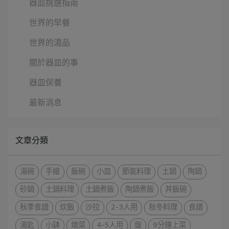
器皿挑選指南
世界的早餐
世界的湯品
關於器皿的事
器皿保養
最新消息
文章分類
湯碗
手繪
飯碗
小皿
節氣料理
土鍋
陶鍋
砂鍋
土鍋料理
土鍋煮飯
陶鍋煮飯
丼飯碗
秋季食譜
炊飯
沙拉
2-3人用
秋冬料理
食譜
湯匙
小缽
燉菜
4-5人用
盤
9分鐘上菜