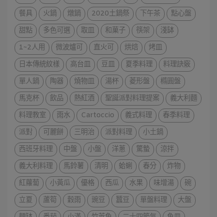
餐具
火鍋
燉鍋
2020土鍋祭
下午茶
點心盤
甜點
多色可選
取皿
和菓子
筷架
淺缽
1~2人用
微波爐可
直火可
烘焙
烤皿
日本傳統紋樣
高台皿
豆皿
夏季料理
料理訣竅
單人鍋
陶器
燒物皿
湯杯
菱形盤
橢圓盤
馬克杯
飲品
熱紅酒
聖誕派對料理提案
義大利麵
料理教室
雨水
Cartoccio
義式料理
春季料理
派對
可麗餅
三明治
派對料理
小土鍋
西班牙料理
中盤
小盤
洋蔥
驚蟄
涼拌
義大利料理
馬鈴薯
清明
蛤蜊
春分
炸物
紅蘿蔔
小黃瓜
優格
西瓜
水果
味增湯
碗
立夏
蘆筍
穀雨
豌豆
蠶豆
單盤料理
大盤