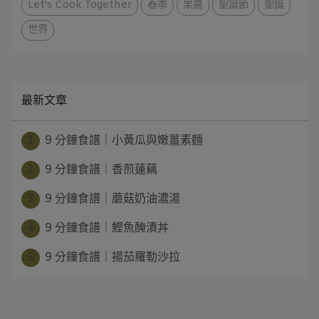
Let's Cook Together
春季
果醬
聖誕節
聖誕
世界
最新文章
1
9 分鐘食譜｜小黃瓜與嫩薑素麵
2
9 分鐘食譜｜香煎蓮藕
3
9 分鐘食譜｜蘑菇奶油濃湯
4
9 分鐘食譜｜鰹魚醃漬丼
5
9 分鐘食譜｜揚茄羅勒沙拉