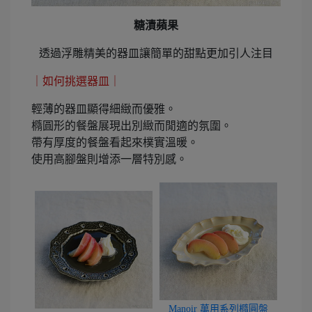
糖漬蘋果
透過浮雕精美的器皿讓簡單的甜點更加引人注目
｜如何挑選器皿｜
輕薄的器皿顯得細緻而優雅。
橢圓形的餐盤展現出別緻而閒適的氛圍。
帶有厚度的餐盤看起來樸實溫暖。
使用高腳盤則增添一層特別感。
Manoir 萬用系列橢圓盤