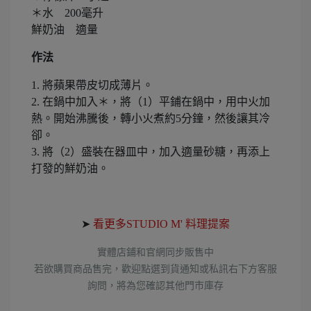
＊水 200毫升
鮮奶油 適量
作法
1.
將蘋果帶皮切成薄片。
2. 在鍋中加入＊，將（1）平鋪在鍋中，用中火加
熱。開始沸騰後，轉小火煮約5分鐘，然後讓其冷
卻。
3. 將（2）盛裝在器皿中，加入適量砂糖，再添上
打發的鮮奶油。
➤
看更多STUDIO M' 料理提案
實體店鋪和官網同步販售中
若欲購買商品售完，歡迎點選到貨通知或私訊右下方客服
詢問
，將為您確認其他門市庫存