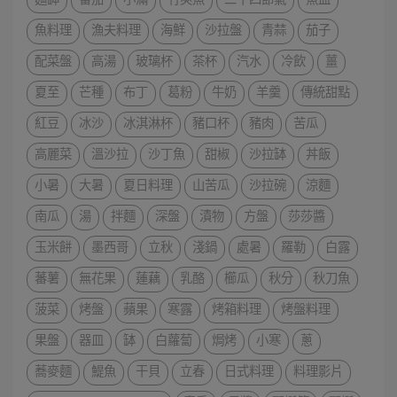
麵缽
番茄
小滿
竹莢魚
二十四節氣
魚皿
魚料理
漁夫料理
海鮮
沙拉盤
青蒜
茄子
配菜盤
高湯
玻璃杯
茶杯
汽水
冷飲
薑
夏至
芒種
布丁
葛粉
牛奶
羊羹
傳統甜點
紅豆
冰沙
冰淇淋杯
豬口杯
豬肉
苦瓜
高麗菜
溫沙拉
沙丁魚
甜椒
沙拉缽
丼飯
小暑
大暑
夏日料理
山苦瓜
沙拉碗
涼麵
南瓜
湯
拌麵
深盤
漬物
方盤
莎莎醬
玉米餅
墨西哥
立秋
淺鍋
處暑
羅勒
白露
蕃薯
無花果
蓮藕
乳酪
櫛瓜
秋分
秋刀魚
菠菜
烤盤
蘋果
寒露
烤箱料理
烤盤料理
果盤
器皿
缽
白蘿蔔
焗烤
小寒
蔥
蕎麥麵
鯷魚
干貝
立春
日式料理
料理影片