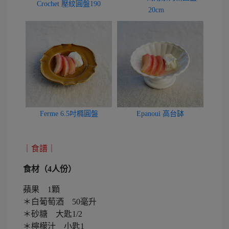
Crochet 壓紋圓盤190
20cm
Ferme 6.5吋橢圓盤
Epanoui 高台缽
｜食譜｜
食材（4人份）
蘋果 1顆
＊白葡萄酒 50毫升
＊砂糖 大匙1/2
＊檸檬汁 小匙1