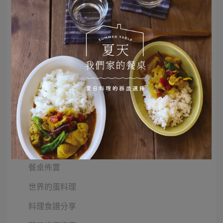
選品推薦
Monday Morning 早餐器皿
二十四節氣
器皿與我的小小擺盤
甜點食譜與器皿
日本鄉土料理食譜
STAFF 的使用筆記
日常經典器皿
餐桌佈置
世界的蛋料理
料理食譜分享